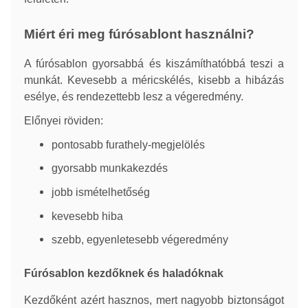
Miért éri meg fúrósablont használni?
A fúrósablon gyorsabbá és kiszámíthatóbbá teszi a
munkát. Kevesebb a méricskélés, kisebb a hibázás
esélye, és rendezettebb lesz a végeredmény.
Előnyei röviden:
pontosabb furathely-megjelölés
gyorsabb munkakezdés
jobb ismételhetőség
kevesebb hiba
szebb, egyenletesebb végeredmény
Fúrósablon kezdőknek és haladóknak
Kezdőként azért hasznos, mert nagyobb biztonságot