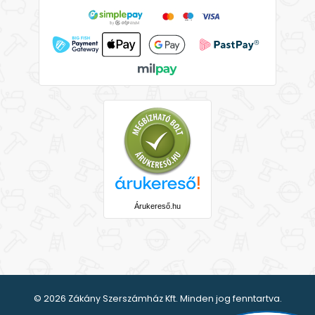
Árukereső.hu
© 2026 Zákány Szerszámház Kft. Minden jog fenntartva.