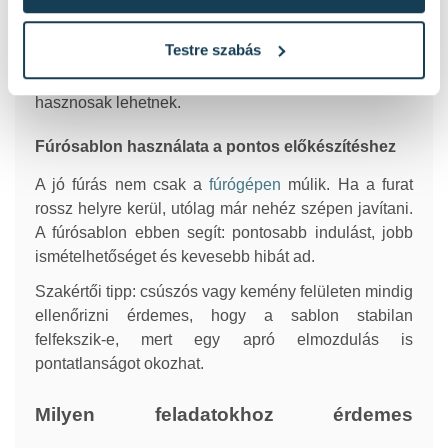
Ebben a kategóriában megtalálhatók az egyszerűbb
furat jelölő sablonok és a vezetett fúrást támogató
Testre szabás
megoldások is. Egyes típusok sík felületen, mások
csövön, sarokban, csempén vagy kerámialapon is
hasznosak lehetnek.
Fúrósablon használata a pontos előkészítéshez
A jó fúrás nem csak a
fúrógépen
múlik. Ha a furat
rossz helyre kerül, utólag már nehéz szépen javítani.
A fúrósablon ebben segít: pontosabb indulást, jobb
ismételhetőséget és kevesebb hibát ad.
Szakértői tipp: csúszós vagy kemény felületen mindig
ellenőrizni érdemes, hogy a sablon stabilan
felfekszik-e, mert egy apró elmozdulás is
pontatlanságot okozhat.
Milyen feladatokhoz érdemes