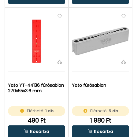
Yato YT-44136 fúrósablon
Yato fúrósablon
270x55x3.6 mm
Elérhető:
1 db
Elérhető:
5 db
490 Ft
1 980 Ft
Kosárba
Kosárba