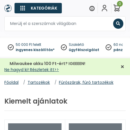
0
KATEGÓRIÁK
Keres
50 000 Ft felett
Szakértő
60 napo
ingyenes kiszállítás*
ügyfélszolgálat
pénzviss
Milwaukee akku 100 Ft-ért? IGEEEEN!
Ne hagyd ki! Részletek itt>>
Főoldal
Tartozékok
Fúrószárak, fúró tartozékok
Kiemelt ajánlatok