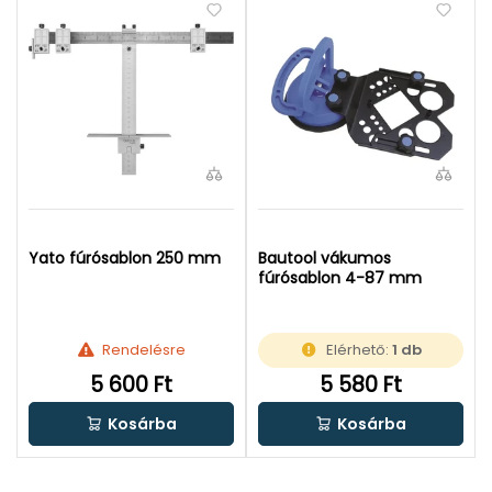
Yato fúrósablon 250 mm
Bautool vákumos
fúrósablon 4-87 mm
Rendelésre
Elérhető:
1 db
5 600 Ft
5 580 Ft
Kosárba
Kosárba