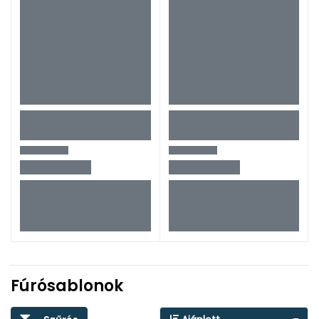
Fúrósablonok