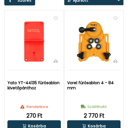
Szűrés
Ajánlott
Yato YT-44135 fúrósablon
Vorel fúrósablon 4 - 84
kivetőpánthoz
mm
Rendelésre
Szállítható
270 Ft
2 770 Ft
Kosárba
Kosárba