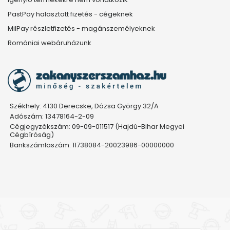
PastPay halasztott fizetés - cégeknek
MilPay részletfizetés - magánszemélyeknek
Romániai webáruházunk
Székhely: 4130 Derecske, Dózsa György 32/A
Adószám: 13478164-2-09
Cégjegyzékszám: 09-09-011517 (Hajdú-Bihar Megyei
Cégbíróság)
Bankszámlaszám: 11738084-20023986-00000000