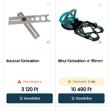
Bautool fúrósablon
Bihui fúrósablon 4-115mm
Rendelésre
Elérhető:
2 db
3 120 Ft
10 490 Ft
Kosárba
Kosárba