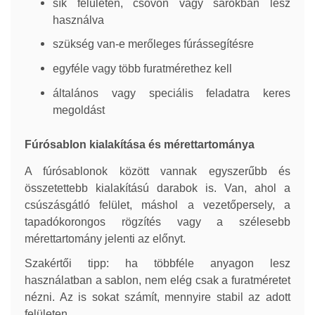
sík felületen, csövön vagy sarokban lesz
használva
szükség van-e merőleges fúrássegítésre
egyféle vagy több furatmérethez kell
általános vagy speciális feladatra keres
megoldást
Fúrósablon kialakítása és mérettartománya
A fúrósablonok között vannak egyszerűbb és
összetettebb kialakítású darabok is. Van, ahol a
csúszásgátló felület, máshol a vezetőpersely, a
tapadókorongos rögzítés vagy a szélesebb
mérettartomány jelenti az előnyt.
Szakértői tipp: ha többféle anyagon lesz
használatban a sablon, nem elég csak a furatméretet
nézni. Az is sokat számít, mennyire stabil az adott
felületen.