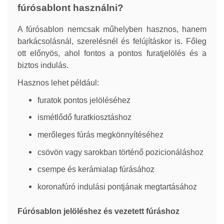
fúrósablont használni?
A fúrósablon nemcsak műhelyben hasznos, hanem
barkácsolásnál, szerelésnél és felújításkor is. Főleg
ott előnyös, ahol fontos a pontos furatjelölés és a
biztos indulás.
Hasznos lehet például:
furatok pontos jelöléséhez
ismétlődő furatkiosztáshoz
merőleges fúrás megkönnyítéséhez
csövön vagy sarokban történő pozicionáláshoz
csempe és kerámialap fúrásához
koronafúró indulási pontjának megtartásához
Fúrósablon jelöléshez és vezetett fúráshoz