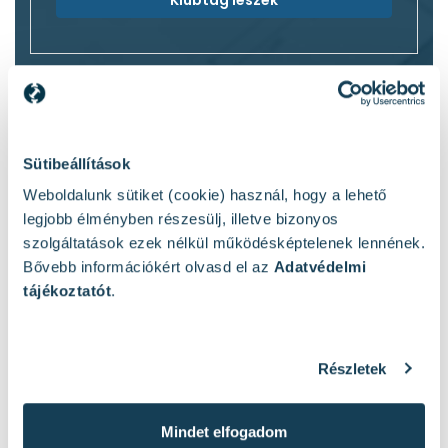
Klubtag leszek
A fúrósablon segít a furatok pontos kijelölésében és a
stabilabb, precízebb munkavégzésben. Jelöléshez,
Sütibeállítások
vezetett fúráshoz és speciális felületekhez is hasznos
Weboldalunk sütiket (cookie) használ, hogy a lehető
megoldás.
legjobb élményben részesülj, illetve bizonyos
szolgáltatások ezek nélkül működésképtelenek lennének.
Mire jó a fúrósablon?
Bővebb információkért olvasd el az
Adatvédelmi
tájékoztatót
.
A fúrósablon a pontos előkészítés egyik
leghasznosabb segítője. Megkönnyíti a furatok
helyének kijelölését, segíti a fúró stabil indulását, és
Részletek
csökkenti a félrefúrás esélyét. Különösen jól jön
akkor, ha fontos az egyforma kiosztás, a merőleges
vezetés vagy a biztosabb munkakezdés.
Mindet elfogadom