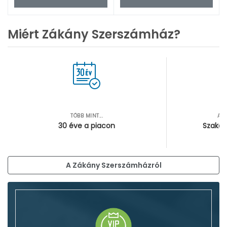
Miért Zákány Szerszámház?
TÖBB MINT...
AZ
30 éve a piacon
Szakér
A Zákány Szerszámházról