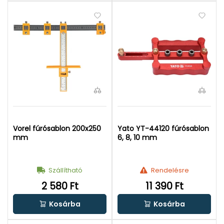
Vorel fúrósablon 200x250
Yato YT-44120 fúrósablon
mm
6, 8, 10 mm
Szállítható
Rendelésre
2 580 Ft
11 390 Ft
Kosárba
Kosárba