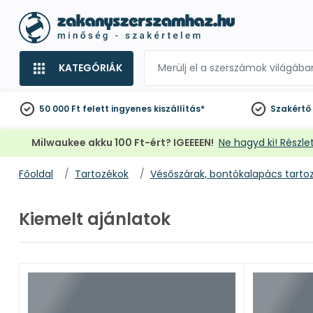
KATEGÓRIÁK
50 000 Ft felett
ingyenes kiszállítás*
Szakértő
Milwaukee akku 100 Ft-ért? IGEEEEN!
Ne hagyd ki! Részlet
Főoldal
Tartozékok
Vésőszárak, bontókalapács tarto
Kiemelt ajánlatok