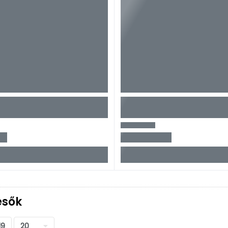
ésők
19
20