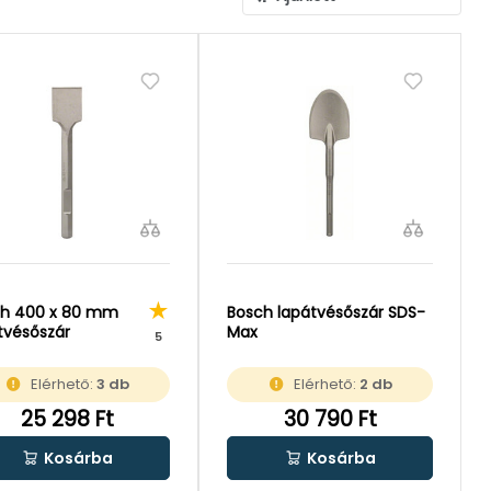
ch 400 x 80 mm
Bosch lapátvésőszár SDS-
tvésőszár
Max
5
Elérhető:
3 db
Elérhető:
2 db
25 298 Ft
30 790 Ft
Kosárba
Kosárba