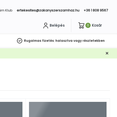
ám Klub
ertekesites@zakanyszerszamhaz.hu
+36 1 808 9567
Belépés
Kosár
0
sés
Rugalmas fizetés:
halasztva vagy részletekben