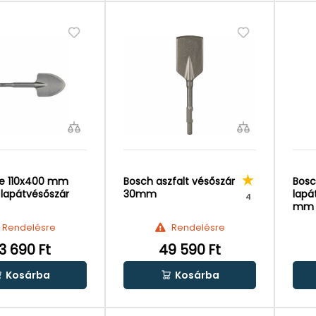
e 110x400 mm
Bosch aszfalt vésőszár
Bosc
lapátvésőszár
30mm
lapá
4
mm
Rendelésre
Rendelésre
3 690 Ft
49 590 Ft
Kosárba
Kosárba