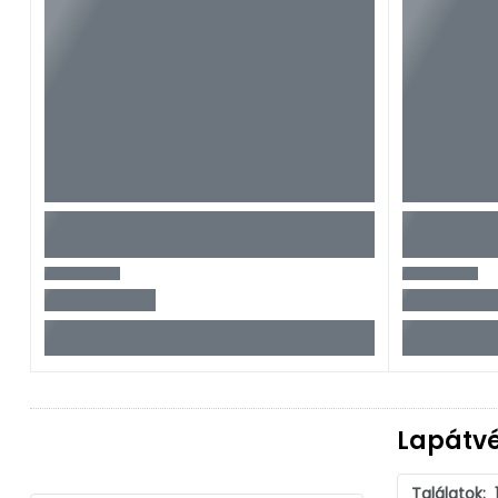
Lapátv
Találatok: