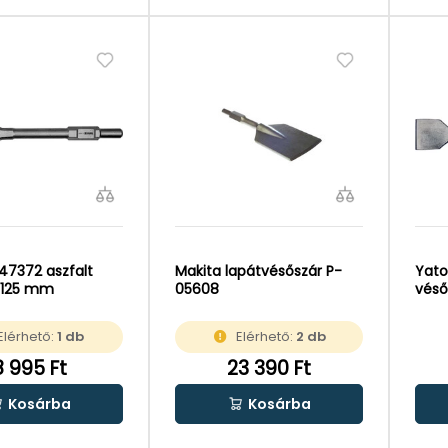
47372 aszfalt
Makita lapátvésőszár P-
Yato
 125 mm
05608
vés
Elérhető:
1 db
Elérhető:
2 db
8 995 Ft
23 390 Ft
Kosárba
Kosárba