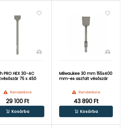
h PRO HEX 30-4C
Milwaukee 30 mm 155x400
tvésőszár 75 x 450
mm-es aszfalt vésőszár
Rendelésre
Rendelésre
29 100 Ft
43 890 Ft
Kosárba
Kosárba