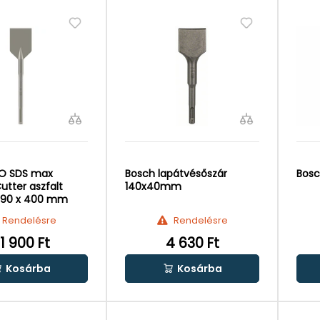
RO SDS max
Bosch lapátvésőszár
Bosc
utter aszfalt
140x40mm
 90 x 400 mm
Rendelésre
Rendelésre
1 900 Ft
4 630 Ft
Kosárba
Kosárba