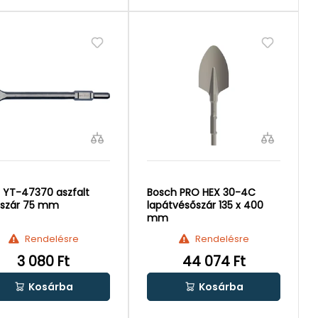
 YT-47370 aszfalt
Bosch PRO HEX 30-4C
őszár 75 mm
lapátvésőszár 135 x 400
mm
Rendelésre
Rendelésre
3 080 Ft
44 074 Ft
Kosárba
Kosárba