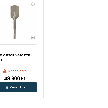
h aszfalt vésőszár
mm
Rendelésre
48 900 Ft
Kosárba