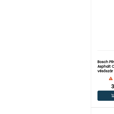
Bosch P
Asphalt C
vésőszár
3