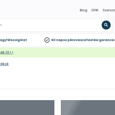
Blog
GYIK
Szersz
Kere
ügyfélszolgálat
60 napos
pénzvisszafizetési garancia
ek itt>>
zékok