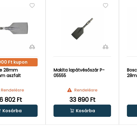
000 Ft kupon
ee 28mm
Makita lapátvésőszár P-
Bosc
m aszfalt
05555
28
Rendelésre
Rendelésre
6 802 Ft
33 890 Ft
Kosárba
Kosárba