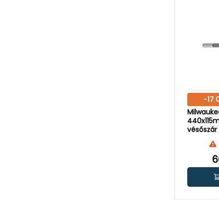
-17 
Milwauk
440x115m
vésőszár
6