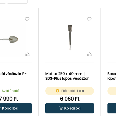
apátvésőszár P-
Makita 250 x 40 mm |
Bos
SDS-Plus lapos vésőszár
lapá
Szállítható
Elérhető:
1 db
7 990 Ft
6 060 Ft
Kosárba
Kosárba