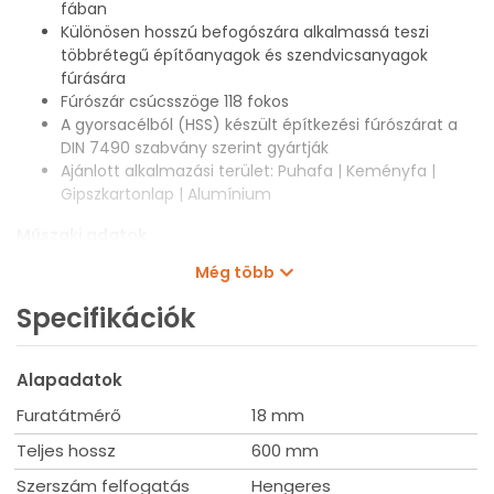
fában
Különösen hosszú befogószára alkalmassá teszi
többrétegű építőanyagok és szendvicsanyagok
fúrására
Fúrószár csúcsszöge 118 fokos
A gyorsacélból (HSS) készült építkezési fúrószárat a
DIN 7490 szabvány szerint gyártják
Ajánlott alkalmazási terület: Puhafa | Keményfa |
Gipszkartonlap | Alumínium
Műszaki adatok
Még több
Átmérő: 18 mm
Teljes hossz: 600 mm
Specifikációk
Szerszám befogás: Hengeres
Alapadatok
Furatátmérő
18 mm
Teljes hossz
600 mm
Szerszám felfogatás
Hengeres