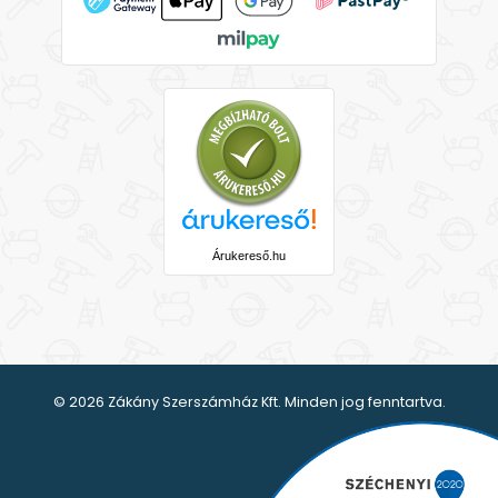
Árukereső.hu
© 2026 Zákány Szerszámház Kft. Minden jog fenntartva.