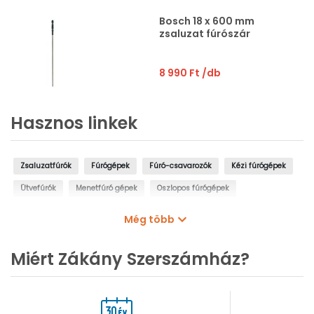
Bosch 18 x 600 mm
zsaluzat fúrószár
8 990 Ft
/db
Hasznos linkek
Zsaluzatfúrók
Fúrógépek
Fúró-csavarozók
Kézi fúrógépek
Ütvefúrók
Menetfúró gépek
Oszlopos fúrógépek
Mágnestalpas fúrógépek
Sarokfúrók, kanyarfúrók
Még több
Gyémántfúrógépek
Miért Zákány Szerszámház?