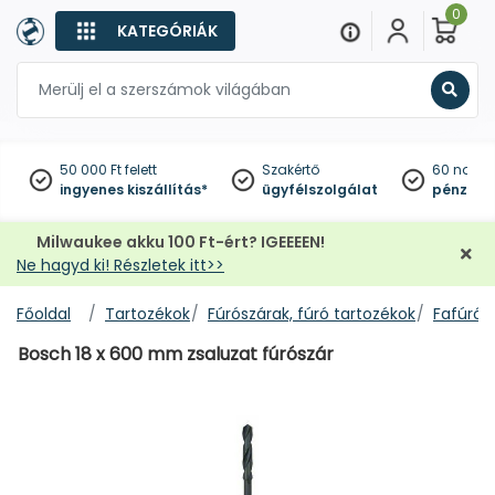
0
KATEGÓRIÁK
Keres
50 000 Ft felett
Szakértő
60 napo
ingyenes kiszállítás*
ügyfélszolgálat
pénzviss
Milwaukee akku 100 Ft-ért? IGEEEEN!
Ne hagyd ki! Részletek itt>>
Főoldal
Tartozékok
Fúrószárak, fúró tartozékok
Fafúrók
Bosch 18 x 600 mm zsaluzat fúrószár