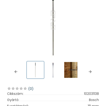
Previous
Next
(0)
Cikkszám:
102031138
Gyártó:
Bosch
Furatátmérő:
18 mm