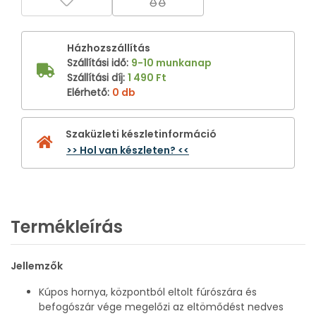
Házhozszállítás
Szállítási idő
:
9-10 munkanap
Szállítási díj
:
1 490 Ft
Elérhető
:
0 db
Szaküzleti készletinformáció
>> Hol van készleten? <<
Termékleírás
Jellemzők
Kúpos hornya, központból eltolt fúrószára és
befogószár vége megelőzi az eltömődést nedves