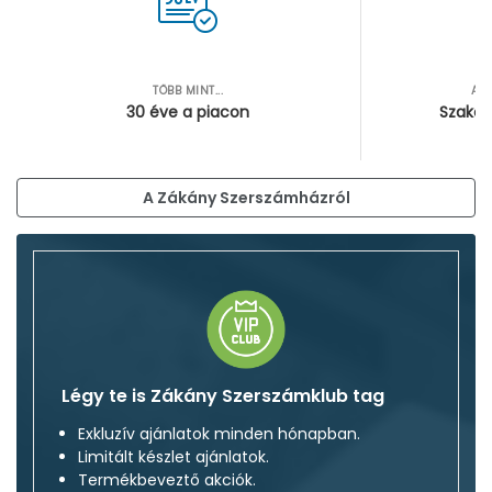
TÖBB MINT...
AZ
30 éve a piacon
Szakér
A Zákány Szerszámházról
Légy te is Zákány Szerszámklub tag
Exkluzív ajánlatok minden hónapban.
Limitált készlet ajánlatok.
Termékbeveztő akciók.