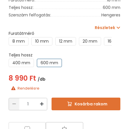
Teljes hossz:
600 mm
Szerszám felfogatás:
Hengeres
Részletek
Furatátmérő
8 mm
10 mm
12 mm
20 mm
16 mm
Teljes hossz
400 mm
600 mm
8 990 Ft
/db
Rendelésre
Kosárba rakom