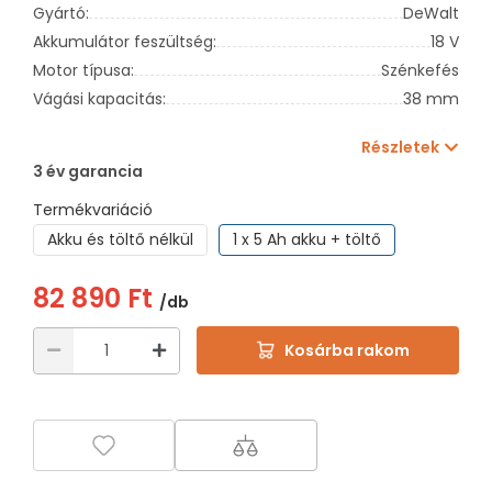
Gyártó:
DeWalt
Akkumulátor feszültség:
18 V
Motor típusa:
Szénkefés
Vágási kapacitás:
38 mm
Részletek
3 év garancia
Termékvariáció
Akku és töltő nélkül
1 x 5 Ah akku + töltő
82 890 Ft
/db
Kosárba rakom