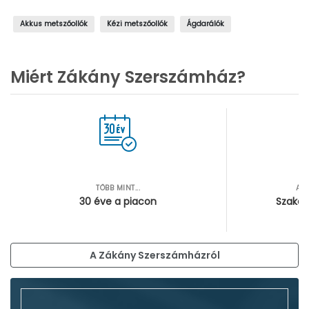
Akkus metszőollók
Kézi metszőollók
Ágdarálók
Miért Zákány Szerszámház?
TÖBB MINT...
AZ
30 éve a piacon
Szakér
A Zákány Szerszámházról