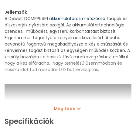
Jellemzők
A Dewalt DCMPP56P1
akkumulátoros metszőolló
faágak és
díszcserjék nyírására szolgál. Az akkumulátortechnológia
csendes, működést, egyszerű karbantartást biztosít.
Ergonomikus fogantyú a kényelmes kezelésért. A puha
bevonatú fogantyú megakadályozza a kéz elcsúszását és
kényelmes fogást biztosít az egységen működés közben. A
kis súly hozzájárul a hosszú távú munkavégzéshez, anélkül,
hogy a kéz elfáradna. Nagy terhelésű üzemmódban és
hosszú időt tud működni. LED háttérvilágítás.
Még több
Specifikációk