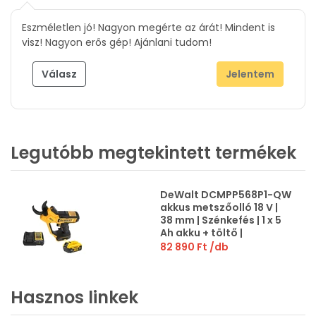
Eszméletlen jó! Nagyon megérte az árát! Mindent is
visz! Nagyon erős gép! Ajánlani tudom!
Válasz
Jelentem
Legutóbb megtekintett termékek
DeWalt DCMPP568P1-QW
akkus metszőolló 18 V |
38 mm | Szénkefés | 1 x 5
Ah akku + töltő |
Kartondobozban
82 890 Ft
/db
Hasznos linkek