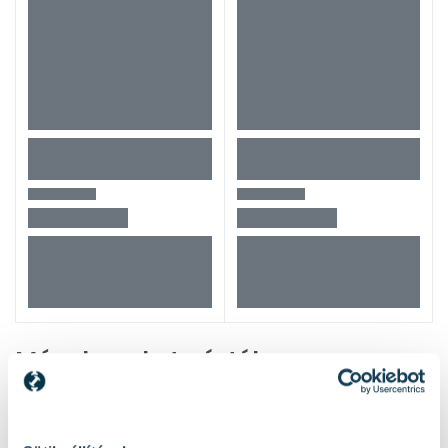
leggyakoribb hibákat
Tovább olvasom
DeWalt DCB1104
akkumulátortöltő
1 db
szerszámgépekhez 4A
Specifikáció
Mások ezeket nézték