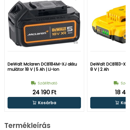
DeWalt Mclaren DCB184M-XJ akku
DeWalt DCB183-XJ 
mulátor 18 V | 5 Ah | Li-Ion
8 V | 2 Ah
Szállítható
Száll
24 190 Ft
18 49
Kosárba
Kos
Termékleírás