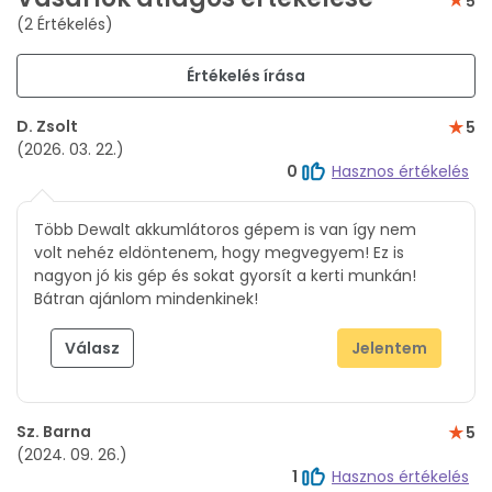
5
(2 Értékelés)
Értékelés írása
D. Zsolt
5
(2026. 03. 22.)
0
Hasznos értékelés
Több Dewalt akkumlátoros gépem is van így nem
volt nehéz eldöntenem, hogy megvegyem! Ez is
nagyon jó kis gép és sokat gyorsít a kerti munkán!
Bátran ajánlom mindenkinek!
Válasz
Jelentem
Sz. Barna
5
(2024. 09. 26.)
1
Hasznos értékelés