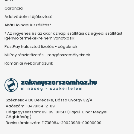
Garancia
Adatvédelmi tájékoztató
Akár Holnapi Kiszállítás*
* Az ingyenes és az akár aznapi szállítási az egyedi szállítást
igénylő termékekre nem vonatkozik
PastPay halasztott fizetés - cégeknek
MilPay részletfizetés - magánszemélyeknek
Romániai webáruházunk
Székhely: 4130 Derecske, Dózsa György 32/A
Adószám: 13478164-2-09
Cégjegyzékszám: 09-09-011517 (Hajdú-Bihar Megyei
Cégbíróság)
Bankszámlaszám: 11738084-20023986-00000000