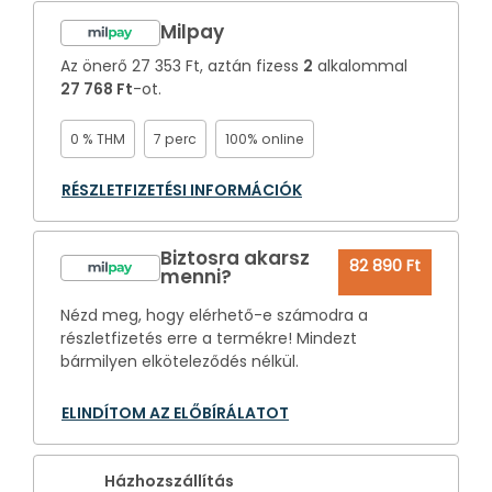
Milpay
Az önerő
27 353 Ft
, aztán fizess
2
alkalommal
27 768 Ft
-ot.
0 % THM
7 perc
100% online
RÉSZLETFIZETÉSI INFORMÁCIÓK
Biztosra akarsz
82 890 Ft
menni?
Nézd meg, hogy elérhető-e számodra a
részletfizetés erre a termékre! Mindezt
bármilyen elköteleződés nélkül.
ELINDÍTOM AZ ELŐBÍRÁLATOT
Házhozszállítás