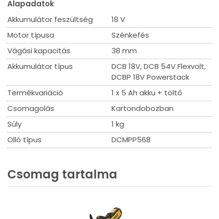
Alapadatok
Akkumulátor feszültség
18 V
Motor típusa
Szénkefés
Vágási kapacitás
38 mm
Akkumulátor típus
DCB 18V, DCB 54V Flexvolt,
DCBP 18V Powerstack
Termékvariáció
1 x 5 Ah akku + töltő
Csomagolás
Kartondobozban
Súly
1 kg
Olló típus
DCMPP568
Csomag tartalma