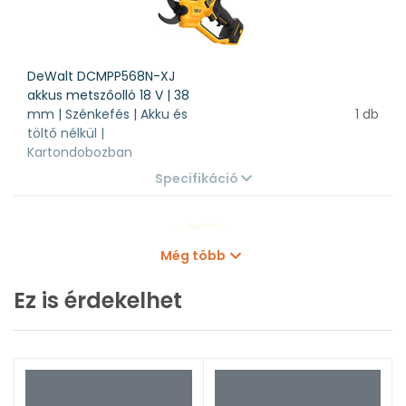
DeWalt DCMPP568N-XJ
akkus metszőolló 18 V | 38
mm | Szénkefés | Akku és
1 db
töltő nélkül |
Kartondobozban
Specifikáció
Kapcsolódó cikkek
Még több
Ez is érdekelhet
DeWalt DCB184-XJ
1 db
akkumulátor 18 V | 5 Ah
A metszés alapjai, szabályai
Specifikáció
2026. jan. 27.
Mikor vágj, mikor ne és hogyan kerüld el a