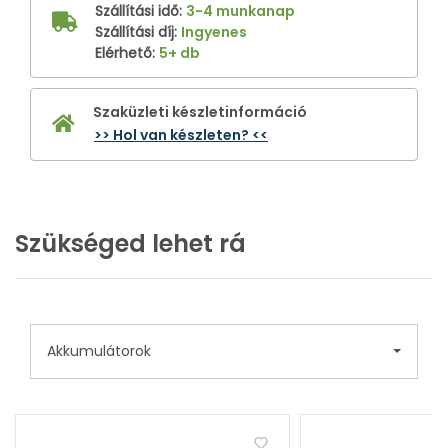
Szállítási idő
:
3-4 munkanap
Szállítási díj
:
Ingyenes
Elérhető
:
5+ db
Szaküzleti készletinformáció
>> Hol van készleten? <<
Szükséged lehet rá
Akkumulátorok