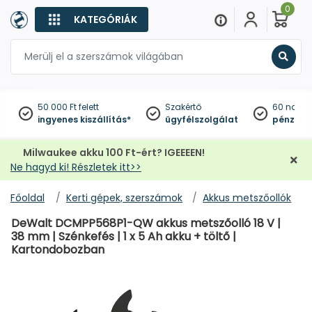
0
KATEGÓRIÁK
Keres
50 000 Ft felett
Szakértő
60 napo
ingyenes kiszállítás*
ügyfélszolgálat
pénzviss
Milwaukee akku 100 Ft-ért? IGEEEEN!
Ne hagyd ki! Részletek itt>>
Főoldal
Kerti gépek, szerszámok
Akkus metszőollók
DeWalt DCMPP568P1-QW akkus metszőolló 18 V |
38 mm | Szénkefés | 1 x 5 Ah akku + töltő |
Kartondobozban