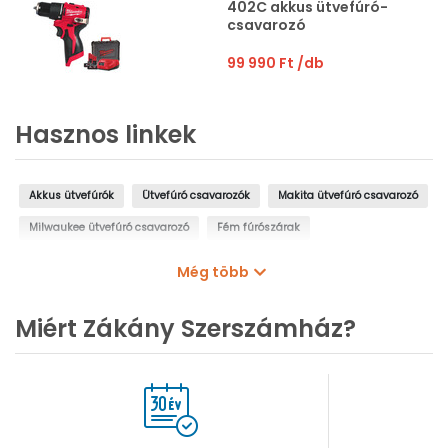
402C akkus ütvefúró-
csavarozó
99 990 Ft
/db
Hasznos linkek
Akkus ütvefúrók
Ütvefúró csavarozók
Makita ütvefúró csavarozó
Milwaukee ütvefúró csavarozó
Fém fúrószárak
Fúrószár készletek
Fúró csavarozó készletek
Akkumulátorok
Még több
Akkumulátor töltő szerszámgépekhez
Akkumulátor és töltő szettek
Miért Zákány Szerszámház?
Makita ütvefúrók