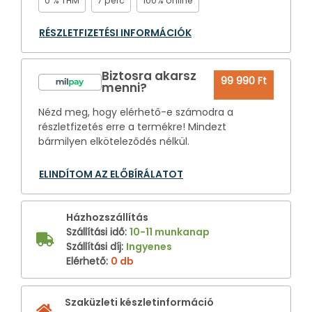
0 % THM
7 perc
100% online
RÉSZLETFIZETÉSI INFORMÁCIÓK
Biztosra akarsz
99 990 Ft
menni?
Nézd meg, hogy elérhető-e számodra a
részletfizetés erre a termékre! Mindezt
bármilyen elköteleződés nélkül.
ELINDÍTOM AZ ELŐBÍRÁLATOT
Házhozszállítás
Szállítási idő
:
10-11 munkanap
Szállítási díj
:
Ingyenes
Elérhető
:
0 db
Szaküzleti készletinformáció