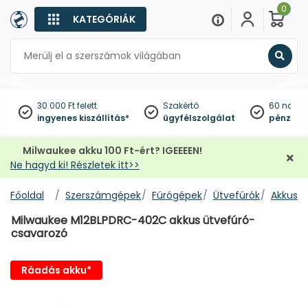
0
KATEGÓRIÁK
Keres
30 000 Ft felett
Szakértő
60 napo
ingyenes kiszállítás*
ügyfélszolgálat
pénzviss
Milwaukee akku 100 Ft-ért? IGEEEEN!
Ne hagyd ki! Részletek itt>>
Főoldal
Szerszámgépek
Fúrógépek
Ütvefúrók
Akkus ü
Milwaukee M12BLPDRC-402C akkus ütvefúró-
csavarozó
Ráadás akku*