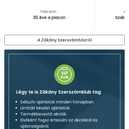
TÖBB MINT...
AZ
30 éve a piacon
Szakér
A Zákány Szerszámházról
Légy te is Zákány Szerszámklub tag
Exkluzív ajánlatok minden hónapban.
Limitált készlet ajánlatok.
Termékbeveztő akciók.
Elsőként fogsz értesülni az akciókról és
újdonságokról.