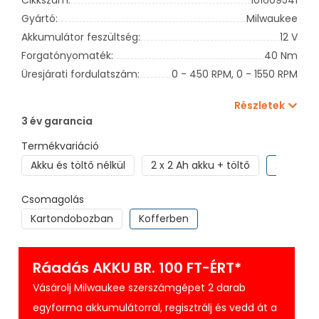
Gyártó:
Milwaukee
Akkumulátor feszültség:
12 V
Forgatónyomaték:
40 Nm
Üresjárati fordulatszám:
0 - 450 RPM,
0 - 1550 RPM
Részletek
3 év garancia
Termékvariáció
Akku és töltő nélkül
2 x 2 Ah akku + töltő
2 x 4 Ah 
Csomagolás
Kartondobozban
Kofferben
Ráadás AKKU BR. 100 FT-ÉRT*
Vásárolj Milwaukee szerszámgépet 2 darab
egyforma akkumulátorral, regisztrálj és vedd át a