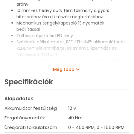
arány
10 mm-es heavy duty fém tokmány a gyors
bitcseréhez és a fúrószár megtartásához
Mechanikus tengelykapcsoló 13 nyomaték-
beállítással
Töltésszintjelző és LED fény
Szénkefe nélküli motor, REDLITHIUM™ akkumulátor és
REDLINK™ elektronika teljesítményt, üzemidőt és
tartósságot biztosít
Rugalmas akkumulátor rendszerrel - MILWAUKEE®
M12™ akkumulátorokkal működik
Még több
Szállítási terjedelem
Specifikációk
M12BLPDRC ütvefúró-csavarozó, 2 x M12 B4 akkumulátor, C12
C akkumulátortöltő, szerszámkoffer
Alapadatok
Műszaki adatok
Max. nyomaték [Nm]: 40
Akkumulátor feszültség
12 V
Üresjárati ford.sz. 1. seb. fokozat (ford/perc): 0 - 450
Forgatónyomaték
40 Nm
Üresjárati ford.sz. 2. seb. fokozat (ford/perc): 0 - 1,550
Ütésszám 1 seb. fokozatnál: 0 - 6750
Üresjárati fordulatszám
0 - 450 RPM, 0 - 1550 RPM
Ütésszám 2 seb. fokozatnál: 0 - 23,250