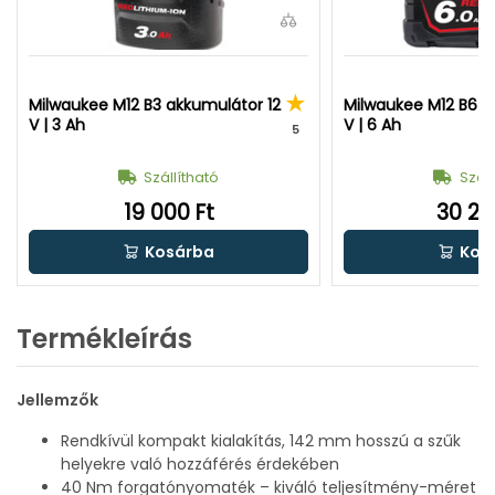
Milwaukee M12 B3 akkumulátor 12
Milwaukee M12 B6 a
V | 3 Ah
V | 6 Ah
5
Szállítható
Száll
19 000 Ft
30 20
Kosárba
Kos
Termékleírás
Jellemzők
Rendkívül kompakt kialakítás, 142 mm hosszú a szűk
helyekre való hozzáférés érdekében
40 Nm forgatónyomaték – kiváló teljesítmény-méret