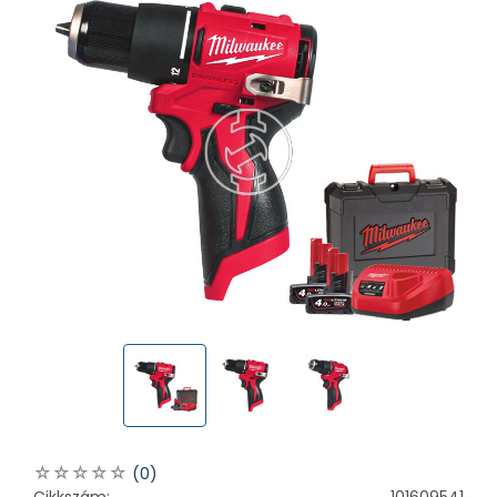
(0)
Cikkszám:
101609541