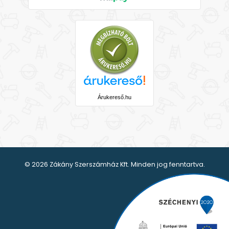
Árukereső.hu
© 2026 Zákány Szerszámház Kft. Minden jog fenntartva.