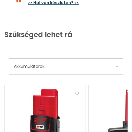
>> Hol van készleten? <<
Szükséged lehet rá
Akkumulátorok