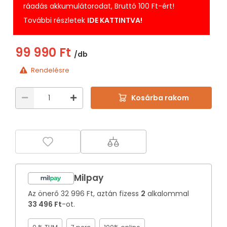
ráadás akkumulátorodat, Bruttó 100 Ft-ért!
További részletek
IDE KATTINTVA!
99 990 Ft
/db
Rendelésre
Kosárba rakom
Milpay
Az önerő
32 996 Ft
, aztán fizess
2
alkalommal
33 496 Ft
-ot.