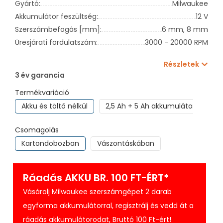
Gyártó:
Milwaukee
Akkumulátor feszültség:
12 V
Szerszámbefogás [mm]:
6 mm,
8 mm
Üresjárati fordulatszám:
3000 - 20000 RPM
Részletek
3 év garancia
Termékvariáció
Akku és töltő nélkül
2,5 Ah + 5 Ah akkumulátor + töltő
Csomagolás
Kartondobozban
Vászontáskában
Ráadás AKKU BR. 100 FT-ÉRT*
Vásárolj Milwaukee szerszámgépet 2 darab
egyforma akkumulátorral, regisztrálj és vedd át a
ráadás akkumulátorodat, Bruttó 100 Ft-ért!