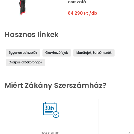
csiszoló
84 290 Ft
/db
Hasznos linkek
Egyenes csiszolók
Gravírozófejek
Marófejek, turbómarók
Csapos drótkorongok
Miért Zákány Szerszámház?
TÖBB MINT...
AZ