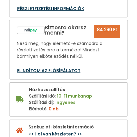
RÉSZLETFIZETÉSI INFORMÁCIÓK
Biztosra akarsz
84 290 Ft
menni?
Nézd meg, hogy elérhető-e számodra a
részletfizetés erre a termékre! Mindezt
bármilyen elköteleződés nélkül.
ELINDÍTOM AZ ELŐBÍRÁLATOT
Házhozszállítás
Szállítási idő
:
10-11 munkanap
Szállítási díj
:
Ingyenes
Elérhető
:
0 db
Szaküzleti készletinformáció
>> Hol van készleten? <<