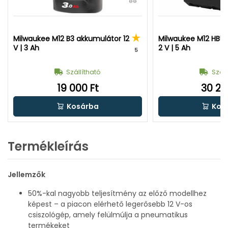
Milwaukee M12 B3 akkumulátor 12
Milwaukee M12 HB5 
V | 3 Ah
2 V | 5 Ah
5
Szállítható
Száll
19 000 Ft
30 20
Kosárba
Kos
Termékleírás
Jellemzők
50%-kal nagyobb teljesítmény az előző modellhez
képest – a piacon elérhető legerősebb 12 V-os
csiszológép, amely felülmúlja a pneumatikus
termékeket