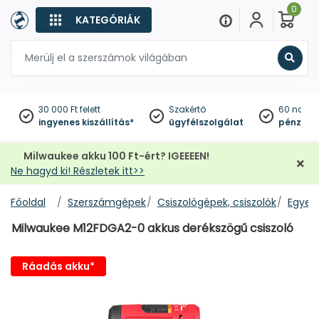
0
KATEGÓRIÁK
Keres
30 000 Ft felett
Szakértő
60 napo
ingyenes kiszállítás*
ügyfélszolgálat
pénzviss
Milwaukee akku 100 Ft-ért? IGEEEEN!
Ne hagyd ki! Részletek itt>>
Főoldal
Szerszámgépek
Csiszológépek, csiszolók
Egyene
Milwaukee M12FDGA2-0 akkus derékszögű csiszoló
Ráadás akku*