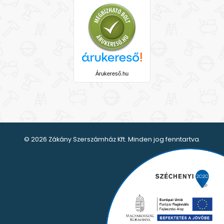
Árukereső.hu
© 2026 Zákány Szerszámház Kft. Minden jog fenntartva.