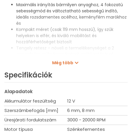
Maximális irányítás bármilyen anyaghoz, 4 fokozatú
sebességmód és változtatható sebességű indító,
ideális rozsdamentes acélhoz, keményfém marókhoz
és
Kompakt méret (csak 119 mm hosszú), így szűk
helyeken is elfér, és kiváló mobilitást és
hozzáférhetőséget biztosít
Tengely retesz – növeli a termelékenységet a 2
csavarkulcs szükségességének csökkentésével
Univerzális szerszám befogás, kompatibilis 6 és 8
Még több
mm-es tartozékokkal
Kettős működésű biztonsági kioldó, amely
Specifikációk
megakadályozza az automatikus bekapcsolást
A LED fény megvilágítja a munkaterületet a jobb
Alapadatok
láthatóság érdekében
FUEL™ platformunk DNS-e újradefiniálja a vezeték
Akkumulátor feszültség
12 V
nélküli technológia egyensúlyát. A MILWAUKEE®
POWERSTATE™ szénkefe nélküli motor, REDLITHIUM™
Szerszámbefogás [mm]
6 mm, 8 mm
akkumul
Üresjárati fordulatszám
3000 - 20000 RPM
Rugalmas akkumulátor rendszerrel - MILWAUKEE®
M12™ akkumulátorokkal működik
Motor típusa
Szénkefementes