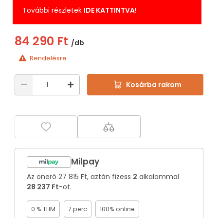
További részletek
IDE KATTINTVA!
84 290 Ft
/db
Rendelésre
Kosárba rakom
Milpay
Az önerő
27 815 Ft
, aztán fizess
2
alkalommal
28 237 Ft
-ot.
0 % THM
7 perc
100% online