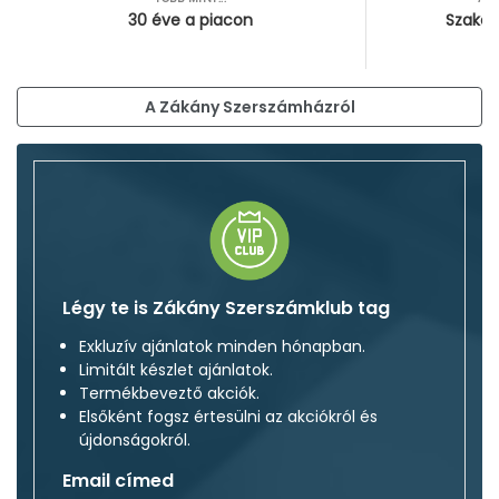
30 éve a piacon
Szakér
A Zákány Szerszámházról
Légy te is Zákány Szerszámklub tag
Exkluzív ajánlatok minden hónapban.
Limitált készlet ajánlatok.
Termékbeveztő akciók.
Elsőként fogsz értesülni az akciókról és
újdonságokról.
Email címed