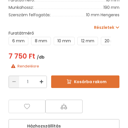
Munkahossz:
190 mm
Szerszám felfogatás:
10 mm Hengeres
Részletek
Furatátmérő
6 mm
8 mm
10 mm
12 mm
20 mm
7 750 Ft
/db
Rendelésre
Kosárba rakom
Házhozszállítás