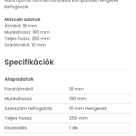
Hárompofás fúrótokmányokkal kompatibilis hengeres
befogószár.
Műszaki adatok
Átmérő: 18 mm
Munkahossz: 190 mm
Teljes hossz: 250 mm
Szárátmérő: 10 mm
Specifikációk
Alapadatok
Furatátmérő
18 mm
Munkahossz
190 mm
Szerszám felfogatás
10 mm Hengeres
Teljes hossz
250 mm
Kiszerelés
1 db