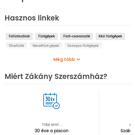
Hasznos linkek
Fafúrószárak
Fúrógépek
Fúró-csavarozók
Kézi fúrógépek
Ütvefúrók
Menetfúró gépek
Oszlopos fúrógépek
Mágnestalpas fúrógépek
Sarokfúrók, kanyarfúrók
Még több
Gyémántfúrógépek
Miért Zákány Szerszámház?
TÖBB MINT...
AZ
30 éve a piacon
Szakér