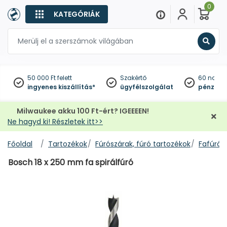
0
KATEGÓRIÁK
Keres
50 000 Ft felett
Szakértő
60 napo
ingyenes kiszállítás*
ügyfélszolgálat
pénzviss
Milwaukee akku 100 Ft-ért? IGEEEEN!
Ne hagyd ki! Részletek itt>>
Főoldal
Tartozékok
Fúrószárak, fúró tartozékok
Fafúrók
Bosch 18 x 250 mm fa spirálfúró