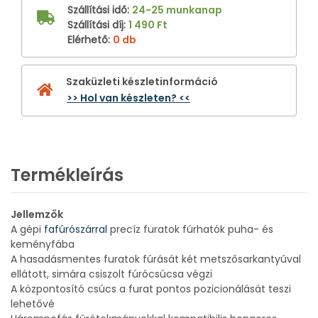
Szállítási idő
:
24-25 munkanap
Szállítási díj
:
1 490 Ft
Elérhető
:
0 db
Szaküzleti készletinformáció
>> Hol van készleten? <<
Termékleírás
Jellemzők
A gépi
fafúrószárral
precíz furatok fúrhatók puha- és
keményfába
A hasadásmentes furatok fúrását két metszősarkantyúval
ellátott, simára csiszolt fúrócsúcsa végzi
A központosító csúcs a furat pontos pozicionálását teszi
lehetővé