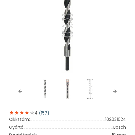
Previous
Next
(157)
4
Cikkszám:
102031024
Gyártó:
Bosch
Furatátmérő:
18 mm