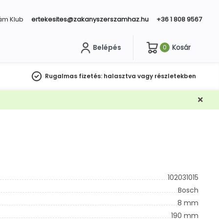
ám Klub
ertekesites@zakanyszerszamhaz.hu
+36 1 808 9567
Belépés
Kosár
0
sés
Rugalmas fizetés:
halasztva vagy részletekben
102031015
Bosch
8 mm
190 mm