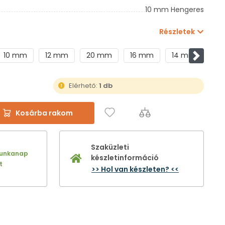
10 mm Hengeres
Részletek
10 mm
12 mm
20 mm
16 mm
14 mm
18
Követke
Elérhető:
1 db
Kosárba rakom
Szaküzleti
munkanap
készletinformáció
t
>> Hol van készleten? <<