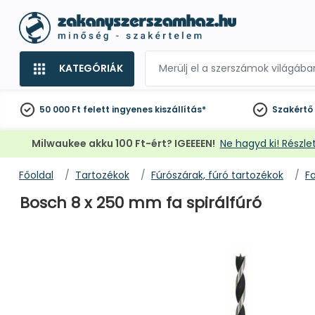
KATEGÓRIÁK
50 000 Ft felett
ingyenes kiszállítás*
Szakértő
Milwaukee akku 100 Ft-ért? IGEEEEN!
Ne hagyd ki! Részlet
Főoldal
Tartozékok
Fúrószárak, fúró tartozékok
F
Bosch 8 x 250 mm fa spirálfúró