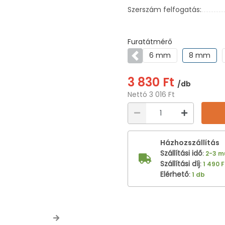
Szerszám felfogatás:
Furatátmérő
6 mm
8 mm
Előző
3 830 Ft
/db
Nettó 3 016 Ft
Házhozszállítás
Szállítási idő
:
2-3 
Szállítási díj
:
1 490 F
Elérhető
:
1 db
Next