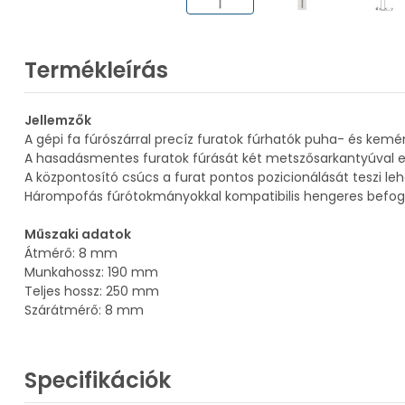
Termékleírás
Jellemzők
A gépi fa fúrószárral precíz furatok fúrhatók puha- és kem
A hasadásmentes furatok fúrását két metszősarkantyúval ell
A központosító csúcs a furat pontos pozicionálását teszi le
Hárompofás fúrótokmányokkal kompatibilis hengeres befog
Műszaki adatok
Átmérő: 8 mm
Munkahossz: 190 mm
Teljes hossz: 250 mm
Szárátmérő: 8 mm
Specifikációk