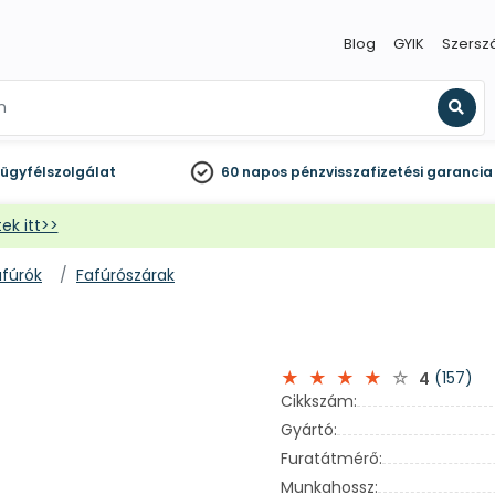
Blog
GYIK
Szersz
Kere
ügyfélszolgálat
60 napos
pénzvisszafizetési garancia
ek itt>>
afúrók
Fafúrószárak
(157)
4
Cikkszám:
Gyártó:
Furatátmérő:
Munkahossz: