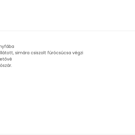
ényfába
átott, simára csiszolt fúrócsúcsa végzi
hetővé
ószár.