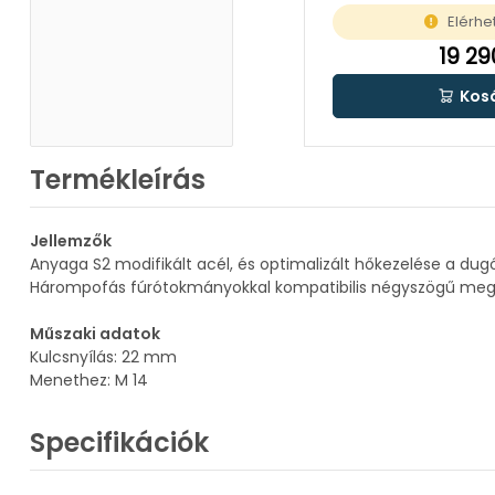
Elérhe
19 29
Kos
Termékleírás
Jellemzők
Anyaga S2 modifikált acél, és optimalizált hőkezelése a dug
Hárompofás fúrótokmányokkal kompatibilis négyszögű megh
Műszaki adatok
Kulcsnyílás: 22 mm
Menethez: M 14
Specifikációk