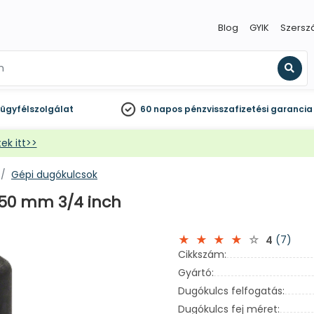
Blog
GYIK
Szersz
Kere
ügyfélszolgálat
60 napos
pénzvisszafizetési garancia
ek itt>>
Gépi dugókulcsok
 50 mm 3/4 inch
(7)
4
Cikkszám:
Gyártó:
Dugókulcs felfogatás:
Dugókulcs fej méret: