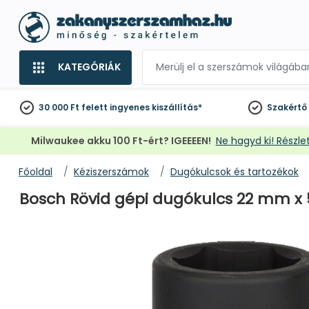
KATEGÓRIÁK
30 000 Ft felett
ingyenes kiszállítás*
Szakértő
Milwaukee akku 100 Ft-ért? IGEEEEN!
Ne hagyd ki! Részlet
Főoldal
Kéziszerszámok
Dugókulcsok és tartozékok
Bosch Rövid gépi dugókulcs 22 mm x