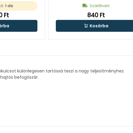
tő:
1 db
Szállítható
0 Ft
840 Ft
árba
Kosárba
ókulcsot különlegesen tartóssá teszi a nagy teljesítményhez
ajtós befogószár.