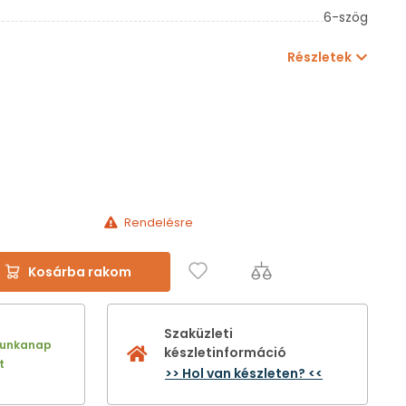
6-szög
Részletek
Rendelésre
Kosárba rakom
Szaküzleti
munkanap
készletinformáció
t
>> Hol van készleten? <<