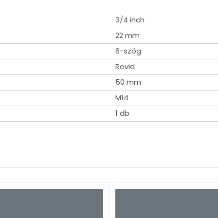
3/4 inch
22 mm
6-szög
Rövid
50 mm
M14
1 db