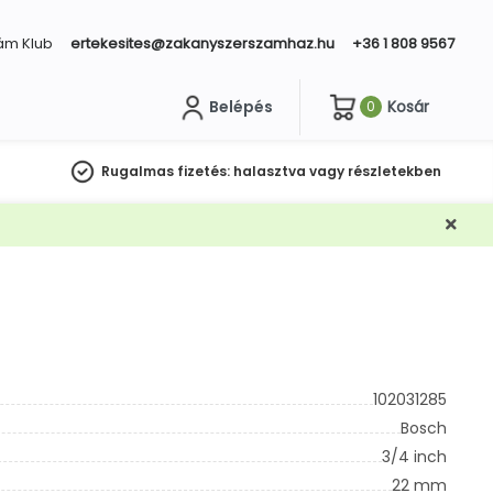
ám Klub
ertekesites@zakanyszerszamhaz.hu
+36 1 808 9567
Belépés
Kosár
0
sés
Rugalmas fizetés:
halasztva vagy részletekben
102031285
Bosch
3/4 inch
22 mm