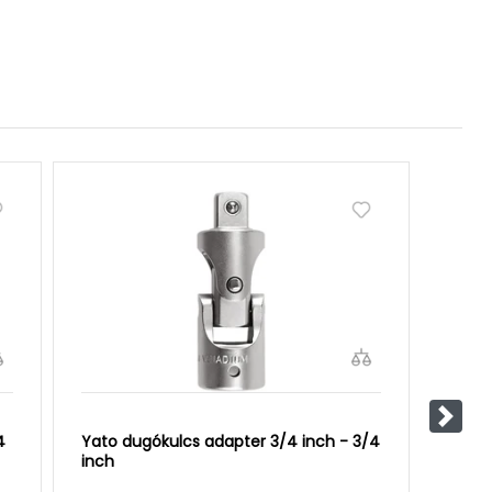
Követ
4
Yato dugókulcs adapter 3/4 inch - 3/4
Milwa
inch
- 3/4