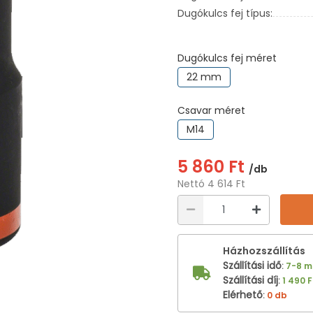
Dugókulcs fej típus:
Dugókulcs fej méret
22 mm
Csavar méret
M14
5 860 Ft
/db
Nettó 4 614 Ft
Házhozszállítás
Szállítási idő
:
7-8 
Szállítási díj
:
1 490 F
Elérhető
:
0 db