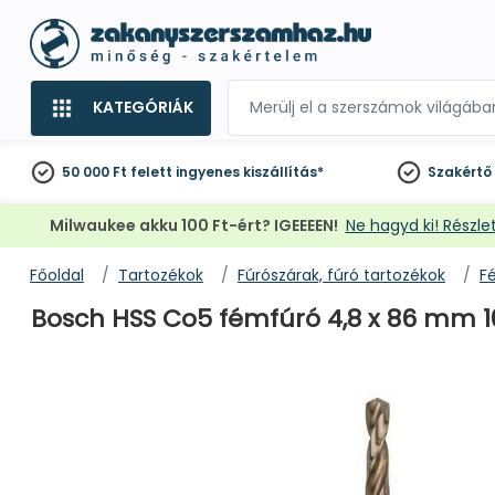
KATEGÓRIÁK
50 000 Ft felett
ingyenes kiszállítás*
Szakértő
Milwaukee akku 100 Ft-ért? IGEEEEN!
Ne hagyd ki! Részlet
Főoldal
Tartozékok
Fúrószárak, fúró tartozékok
F
Bosch HSS Co5 fémfúró 4,8 x 86 mm 1