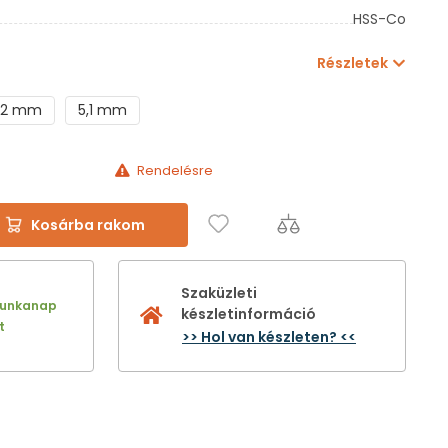
HSS-Co
Részletek
,2 mm
5,1 mm
Rendelésre
Kosárba rakom
Szaküzleti
munkanap
készletinformáció
t
>> Hol van készleten? <<