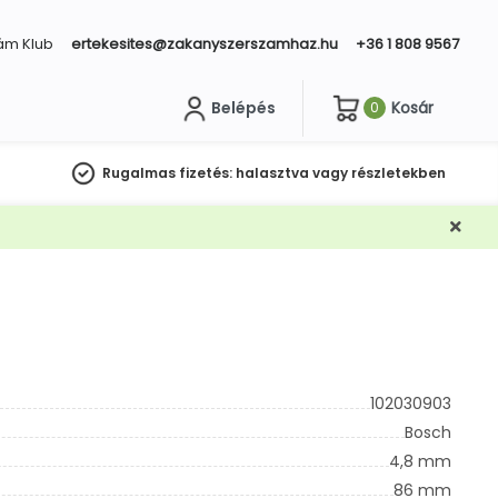
ám Klub
ertekesites@zakanyszerszamhaz.hu
+36 1 808 9567
Belépés
Kosár
0
sés
Rugalmas fizetés:
halasztva vagy részletekben
102030903
Bosch
4,8 mm
86 mm