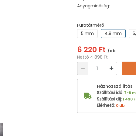
Anyagminőség:
Furatátmérő
5 mm
4,8 mm
5
6 220 Ft
/db
Nettó 4 898 Ft
Házhozszállítás
Szállítási idő
:
7-8 
Szállítási díj
:
1 490 F
Elérhető
:
0 db