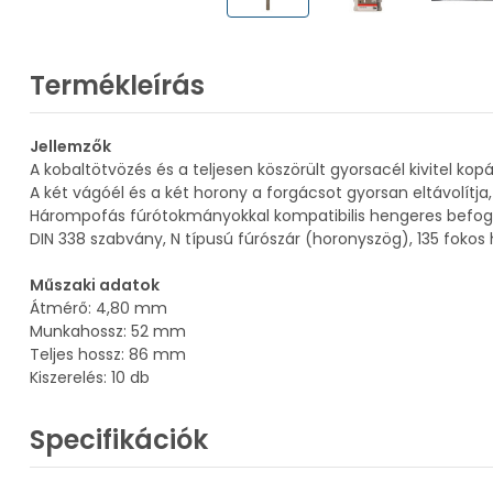
Termékleírás
Jellemzők
A kobaltötvözés és a teljesen köszörült gyorsacél kivitel ko
A két vágóél és a két horony a forgácsot gyorsan eltávolítja
Hárompofás fúrótokmányokkal kompatibilis hengeres befog
DIN 338 szabvány, N típusú fúrószár (horonyszög), 135 foko
Műszaki adatok
Átmérő: 4,80 mm
Munkahossz: 52 mm
Teljes hossz: 86 mm
Kiszerelés: 10 db
Specifikációk