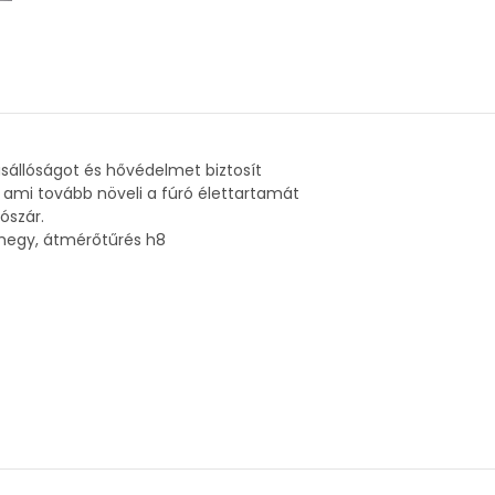
pásállóságot és hővédelmet biztosít
, ami tovább növeli a fúró élettartamát
ószár.
s hegy, átmérőtűrés h8