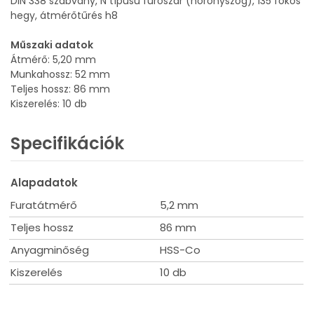
DIN 338 szabvány, N típusú fúrószár (horonyszög), 135 fokos
hegy, átmérőtűrés h8
Műszaki adatok
Átmérő: 5,20 mm
Munkahossz: 52 mm
Teljes hossz: 86 mm
Kiszerelés: 10 db
Specifikációk
Alapadatok
Furatátmérő
5,2 mm
Teljes hossz
86 mm
Anyagminőség
HSS-Co
Kiszerelés
10 db