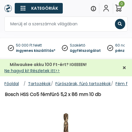
0
KATEGÓRIÁK
Keres
50 000 Ft felett
Szakértő
60 napo
ingyenes kiszállítás*
ügyfélszolgálat
pénzviss
Milwaukee akku 100 Ft-ért? IGEEEEN!
Ne hagyd ki! Részletek itt>>
Főoldal
Tartozékok
Fúrószárak, fúró tartozékok
Fém fúr
Bosch HSS Co5 fémfúró 5,2 x 86 mm 10 db