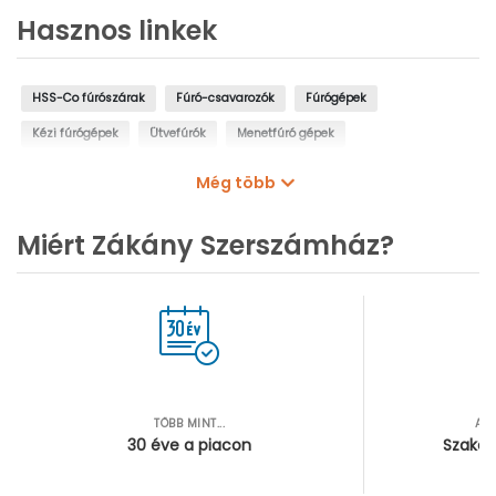
Hasznos linkek
HSS-Co fúrószárak
Fúró-csavarozók
Fúrógépek
Kézi fúrógépek
Ütvefúrók
Menetfúró gépek
Oszlopos fúrógépek
Mágnestalpas fúrógépek
Még több
Sarokfúrók, kanyarfúrók
Gyémántfúrógépek
Miért Zákány Szerszámház?
TÖBB MINT...
AZ
30 éve a piacon
Szakér