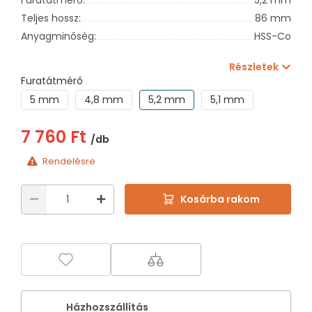
Teljes hossz:
86 mm
Anyagminőség:
HSS-Co
Részletek
Furatátmérő
5 mm
4,8 mm
5,2 mm
5,1 mm
7 760 Ft
/db
Rendelésre
Kosárba rakom
Házhozszállítás