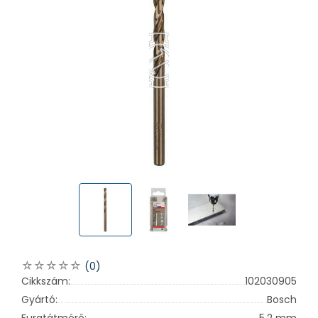
(0)
Cikkszám:
102030905
Gyártó:
Bosch
Furatátmérő:
5,2 mm