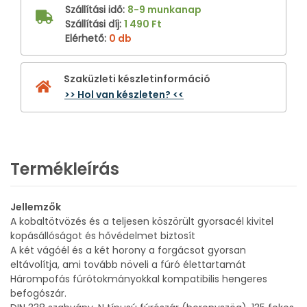
Szállítási idő
:
8-9 munkanap
Szállítási díj
:
1 490 Ft
Elérhető
:
0 db
Szaküzleti készletinformáció
>> Hol van készleten? <<
Termékleírás
Jellemzők
A kobaltötvözés és a teljesen köszörült gyorsacél kivitel
kopásállóságot és hővédelmet biztosít
A két vágóél és a két horony a forgácsot gyorsan
eltávolítja, ami tovább növeli a fúró élettartamát
Hárompofás fúrótokmányokkal kompatibilis hengeres
befogószár.