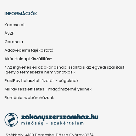
INFORMÁCIÓK
Kapcsolat
ÁSZF
Garancia
Adatvédelmi tájékoztató
Akár Holnapi Kiszállítás*
* Az ingyenes és az akár aznapi szállítási az egyedi szállítást
igénylő termékekre nem vonatkozik
PastPay halasztott fizetés - cégeknek
MilPay részletfizetés - magánszemélyeknek
Romániai webáruházunk
Székhely: 4130 Derecske, Dózsa György 32/A