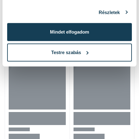
Részletek
Hasonló termékek
Mindet elfogadom
Testre szabás