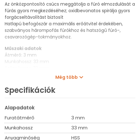
Az önközpontosító csúcs meggátolja a fúró elmozdulását a
fúrás gyors megkezdéséhez; oxidbevonatos spirálja gyors
forgácseltávolítást biztosít
Hatlapú befogószár a maximális erőátvitel érdekében,
szabványos hárompofás fúrókhoz és hatszögű fúró-,
csavarozógép-tokmányokhoz.
Műszaki adatok
Átmérő: 3 mm
Munkahossz: 33 mm
Teljes hossz: 72 mm
Szerszámbefogás: 1/4"
Még több
Kiszerelés: 10 db
Specifikációk
Alapadatok
Furatátmérő
3 mm
Munkahossz
33 mm
Anyagminőség
HSS