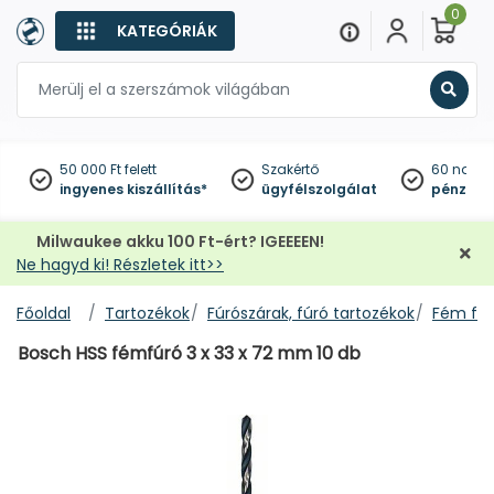
0
KATEGÓRIÁK
Keres
50 000 Ft felett
Szakértő
60 napo
ingyenes kiszállítás*
ügyfélszolgálat
pénzviss
Milwaukee akku 100 Ft-ért? IGEEEEN!
Ne hagyd ki! Részletek itt>>
Főoldal
Tartozékok
Fúrószárak, fúró tartozékok
Fém fúr
Bosch HSS fémfúró 3 x 33 x 72 mm 10 db