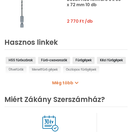
x 72 mm 10 db
2 770 Ft
/db
Hasznos linkek
HSS fúrószárak
Fúró-csavarozók
Fúrógépek
Kézi fúrógépek
Ütvefúrók
Menetfúró gépek
Oszlopos fúrógépek
Mágnestalpas fúrógépek
Sarokfúrók, kanyarfúrók
Még több
Gyémántfúrógépek
Miért Zákány Szerszámház?