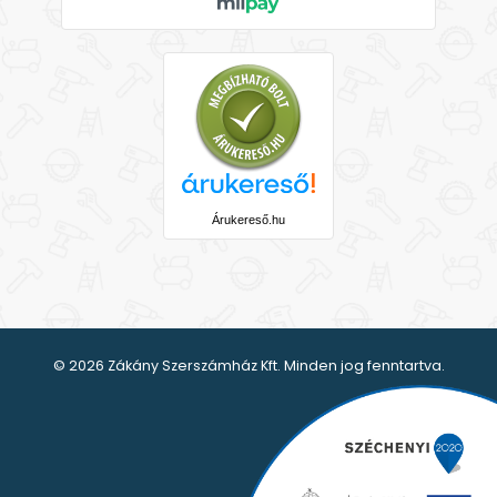
Árukereső.hu
© 2026 Zákány Szerszámház Kft. Minden jog fenntartva.