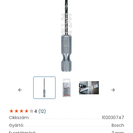
Previous
Next
(12)
4
Cikkszám:
102030747
Gyártó:
Bosch
Furatátmérő:
3 mm