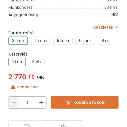
Munkahossz:
33 mm
Anyagminőség:
HSS
Részletek
Furatátmérő
3 mm
4 mm
5 mm
6 mm
8 mm
1
Kiszerelés
10 db
5 db
2 770 Ft
/db
Rendelésre
Kosárba rakom