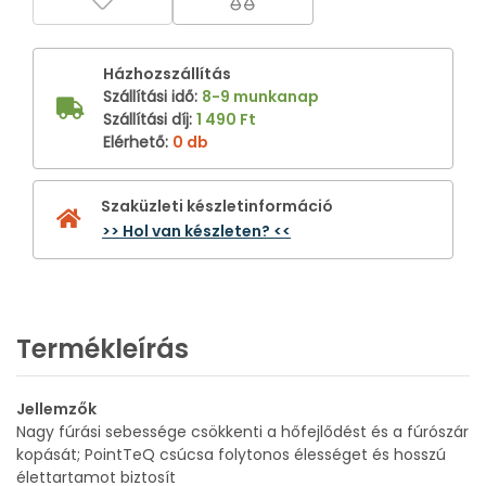
Házhozszállítás
Szállítási idő
:
8-9 munkanap
Szállítási díj
:
1 490 Ft
Elérhető
:
0 db
Szaküzleti készletinformáció
>> Hol van készleten? <<
Termékleírás
Jellemzők
Nagy fúrási sebessége csökkenti a hőfejlődést és a fúrószár
kopását; PointTeQ csúcsa folytonos élességet és hosszú
élettartamot biztosít