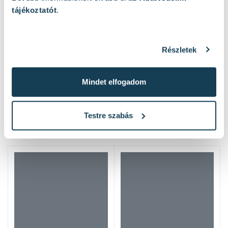
tájékoztatót
.
Részletek
Mindet elfogadom
Hasonló termékek
Testre szabás