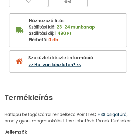
Házhozszállítás
Szállítási idő
:
23-24 munkanap
Szállítási díj
:
1 490 Ft
Elérhető
:
0 db
Szaküzleti készletinformáció
>> Hol van készleten? <<
Termékleírás
Hatlapú befogószárral rendelkező PointTeQ
HSS csigafúró
,
amely gyors megmunkálást tesz lehetővé fémek fúrásakor
Jellemzők