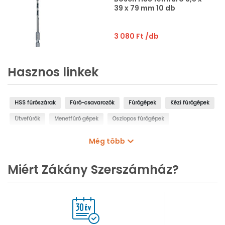
39 x 79 mm 10 db
3 080 Ft
/db
Hasznos linkek
HSS fúrószárak
Fúró-csavarozók
Fúrógépek
Kézi fúrógépek
Ütvefúrók
Menetfúró gépek
Oszlopos fúrógépek
Mágnestalpas fúrógépek
Sarokfúrók, kanyarfúrók
Még több
Gyémántfúrógépek
Miért Zákány Szerszámház?