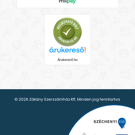
Árukereső.hu
© 2026 Zákány Szerszámház Kft. Minden jog fenntartva.