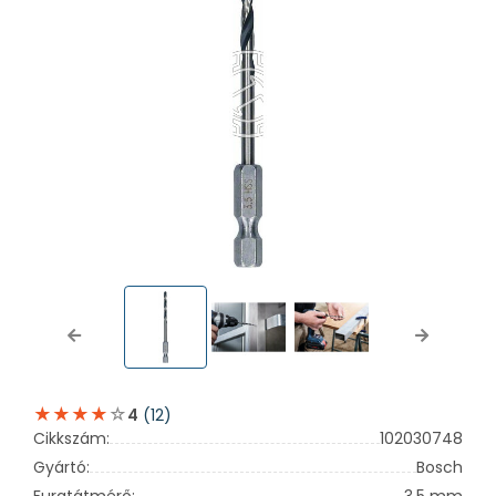
Previous
Next
(12)
4
Cikkszám:
102030748
Gyártó:
Bosch
Furatátmérő:
3,5 mm