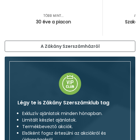
TÖBB MINT...
AZ
30 éve a piacon
Szakér
A Zákány Szerszámházról
Légy te is Zákány Szerszámklub tag
Exkluzív ajánlatok minden hónapban.
Limitált készlet ajánlatok.
Termékbeveztő akciók.
Elsőként fogsz értesülni az akciókról és
újdonságokról.