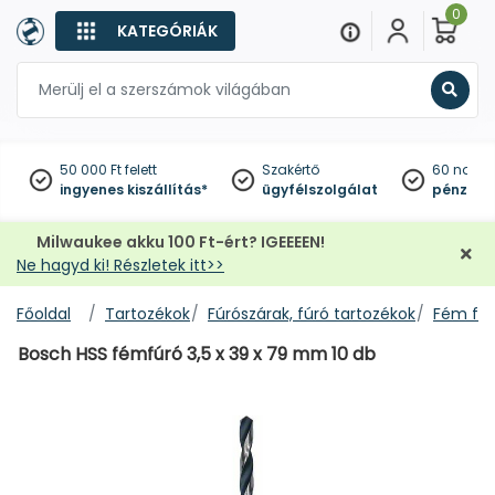
0
KATEGÓRIÁK
Keres
50 000 Ft felett
Szakértő
60 napo
ingyenes kiszállítás*
ügyfélszolgálat
pénzviss
Milwaukee akku 100 Ft-ért? IGEEEEN!
Ne hagyd ki! Részletek itt>>
Főoldal
Tartozékok
Fúrószárak, fúró tartozékok
Fém fúr
Bosch HSS fémfúró 3,5 x 39 x 79 mm 10 db