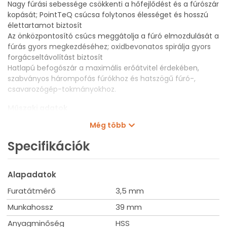
Nagy fúrási sebessége csökkenti a hőfejlődést és a fúrószár
kopását; PointTeQ csúcsa folytonos élességet és hosszú
élettartamot biztosít
Az önközpontosító csúcs meggátolja a fúró elmozdulását a
fúrás gyors megkezdéséhez; oxidbevonatos spirálja gyors
forgácseltávolítást biztosít
Hatlapú befogószár a maximális erőátvitel érdekében,
szabványos hárompofás fúrókhoz és hatszögű fúró-,
csavarozógép-tokmányokhoz.
Műszaki adatok
Átmérő: 3,5 mm
Még több
Munkahossz: 39 mm
Teljes hossz: 79 mm
Specifikációk
Szerszámbefogás: 1/4"
Kiszerelés: 10 db
Alapadatok
Furatátmérő
3,5 mm
Munkahossz
39 mm
Anyagminőség
HSS