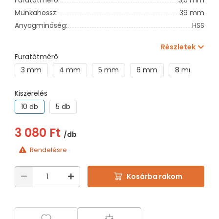
Munkahossz:
39 mm
Anyagminőség:
HSS
Részletek
Furatátmérő
3 mm
4 mm
5 mm
6 mm
8 mm
1
Kiszerelés
10 db
5 db
3 080 Ft
/db
Rendelésre
Kosárba rakom