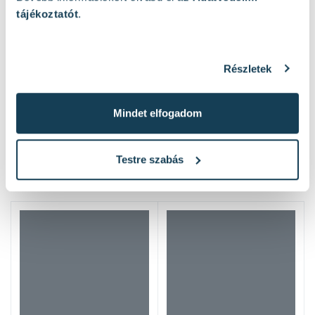
tájékoztatót
.
Részletek
Mindet elfogadom
Hasonló termékek
Testre szabás