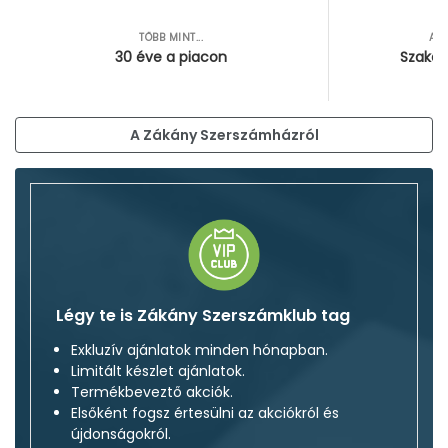
TÖBB MINT...
AZ
30 éve a piacon
Szakér
A Zákány Szerszámházról
Légy te is Zákány Szerszámklub tag
Exkluzív ajánlatok minden hónapban.
Limitált készlet ajánlatok.
Termékbeveztő akciók.
Elsőként fogsz értesülni az akciókról és
újdonságokról.