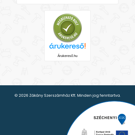
Árukereső.hu
© 2026 Zákány Szerszámház Kft. Minden jog fenntartva.