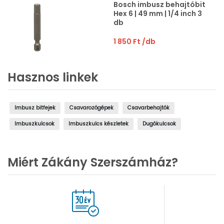
Bosch imbusz behajtóbit
Hex 6 | 49 mm | 1/4 inch 3
db
1 850 Ft
/db
Hasznos linkek
Imbusz bitfejek
Csavarozógépek
Csavarbehajtók
Imbuszkulcsok
Imbuszkulcs készletek
Dugókulcsok
Miért Zákány Szerszámház?