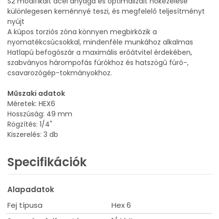
S2 modifikált acél anyaga és optimalizált hőkezelése
különlegesen keménnyé teszi, és megfelelő teljesítményt
nyújt
A kúpos torziós zóna könnyen megbirkózik a
nyomatékcsúcsokkal, mindenféle munkához alkalmas
Hatlapú befogószár a maximális erőátvitel érdekében,
szabványos hárompofás fúrókhoz és hatszögű fúró-,
csavarozógép-tokmányokhoz.
Műszaki adatok
Méretek: HEX6
Hosszúság: 49 mm
Rögzítés: 1/4"
Kiszerelés: 3 db
Specifikációk
Alapadatok
Fej típusa
Hex 6