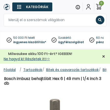
0
KATEGÓRIÁK
Keres
50 000 Ft felett
Szakértő
60 napo
ingyenes kiszállítás*
ügyfélszolgálat
pénzviss
Milwaukee akku 100 Ft-ért? IGEEEEN!
Ne hagyd ki! Részletek itt>>
Főoldal
Tartozékok
Bitek és csavarozás tartozékok
Bitf
Bosch imbusz behajtóbit Hex 6 | 49 mm | 1/4 inch 3
db