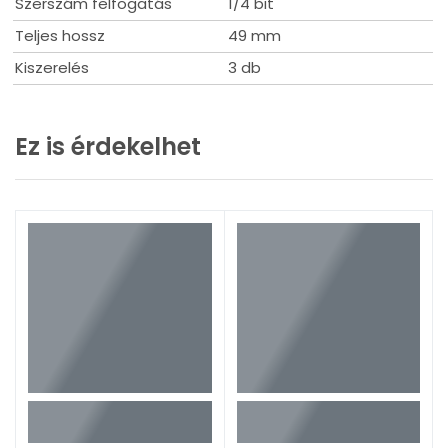
Szerszám felfogatás
1/4 bit
Teljes hossz
49 mm
Kiszerelés
3 db
Ez is érdekelhet