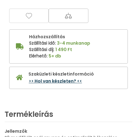
Házhozszállítás
Szállítási idő
:
3-4 munkanap
Szállítási díj
:
1 490 Ft
Elérhető
:
5+ db
Szaküzleti készletinformáció
>> Hol van készleten? <<
Termékleírás
Jellemzők