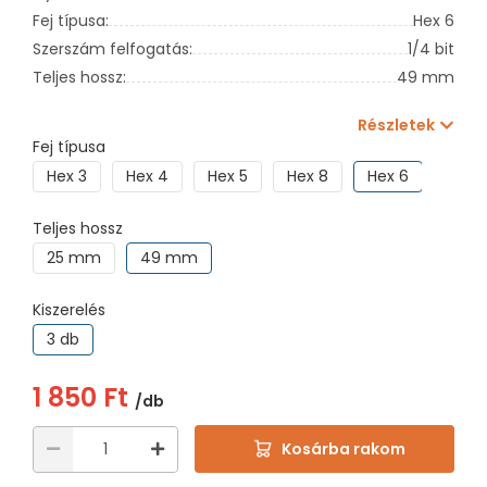
Fej típusa:
Hex 6
Szerszám felfogatás:
1/4 bit
Teljes hossz:
49 mm
Részletek
Fej típusa
Hex 3
Hex 4
Hex 5
Hex 8
Hex 6
Hex 
Teljes hossz
25 mm
49 mm
Kiszerelés
3 db
1 850 Ft
/db
Kosárba rakom