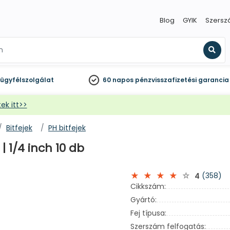
Blog
GYIK
Szersz
Kere
ügyfélszolgálat
60 napos
pénzvisszafizetési garancia
ek itt>>
Bitfejek
PH bitfejek
| 1/4 inch 10 db
(358)
4
Cikkszám:
Gyártó:
Fej típusa:
Szerszám felfogatás: