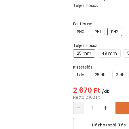
Teljes hossz:
Fej típusa
PH0
PH1
PH2
Teljes hossz
25 mm
49 mm
Kiszerelés
1 db
25 db
3 db
2 670 Ft
/db
Nettó 2 102 Ft
Házhozszállítás