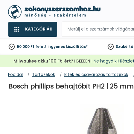
KATEGÓRIÁK
50 000 Ft felett
ingyenes kiszállítás*
Szakértő
Milwaukee akku 100 Ft-ért? IGEEEEN!
Ne hagyd ki! Részlet
Főoldal
Tartozékok
Bitek és csavarozás tartozékok
Bosch phillips behajtóbit PH2 | 25 mm 