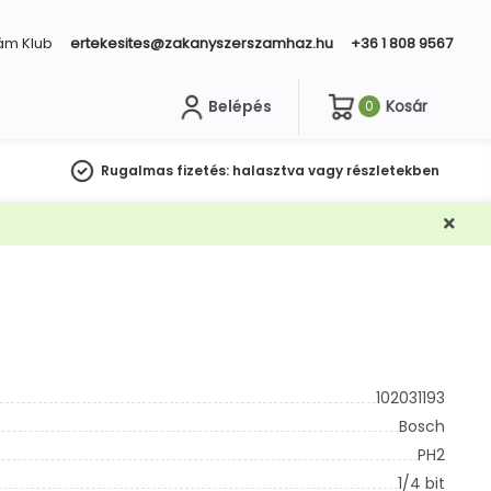
ám Klub
ertekesites@zakanyszerszamhaz.hu
+36 1 808 9567
Belépés
Kosár
0
sés
Rugalmas fizetés:
halasztva vagy részletekben
102031193
Bosch
PH2
1/4 bit