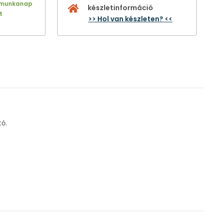
 munkanap
készletinformáció
t
>> Hol van készleten? <<
tó.