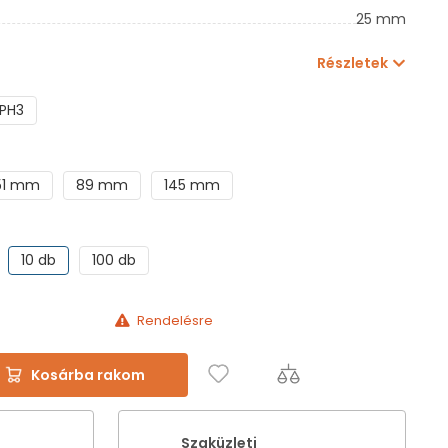
25 mm
Részletek
PH3
51 mm
89 mm
145 mm
10 db
100 db
Rendelésre
Kosárba rakom
Szaküzleti