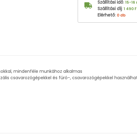
Szállítási idő
:
15-16
Szállítási díj
:
1 490 F
Elérhető
:
0 db
sokkal, mindenféle munkához alkalmas
erzális csavarozógépekkel és fúró-, csavarozógépekkel használha