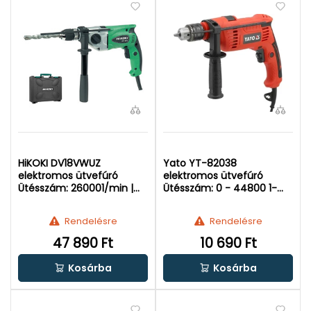
HiKOKI DV18VWUZ
Yato YT-82038
elektromos ütvefúró
elektromos ütvefúró
Ütésszám: 260001/min |
Ütésszám: 0 - 44800 1-m |
Falban: 20 mm | 790 W
Falban: 12 mm | 650 W |
Kartondobozban
Rendelésre
Rendelésre
47 890 Ft
10 690 Ft
Kosárba
Kosárba