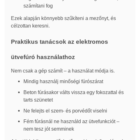
számítani fog
Ezek alapján könnyebb szűkíteni a mezőnyt, és
célzottan keresni.
Praktikus tanácsok az elektromos
ütvefúró használathoz
Nem csak a gép számít – a használat módja is.
Mindig használj minőségi fúrószárat
Beton fúrásakor válts vissza egy fokozattal és
tarts szünetet
Ne felejts el szem- és porvédőt viselni
Fém fúrásnál ne használd az ütvefunkciót –
nem tesz jót semminek