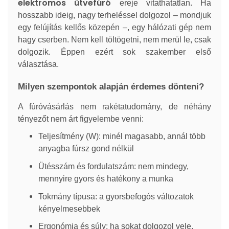
elektromos ütvefúró
ereje vitathatatlan. Ha
hosszabb ideig, nagy terheléssel dolgozol – mondjuk
egy felújítás kellős közepén –, egy hálózati gép nem
hagy cserben. Nem kell töltögetni, nem merül le, csak
dolgozik. Éppen ezért sok szakember első
választása.
Milyen szempontok alapján érdemes dönteni?
A fúróvásárlás nem rakétatudomány, de néhány
tényezőt nem árt figyelembe venni:
Teljesítmény (W): minél magasabb, annál több
anyagba fúrsz gond nélkül
Ütésszám és fordulatszám: nem mindegy,
mennyire gyors és hatékony a munka
Tokmány típusa: a gyorsbefogós változatok
kényelmesebbek
Ergonómia és súly: ha sokat dolgozol vele,