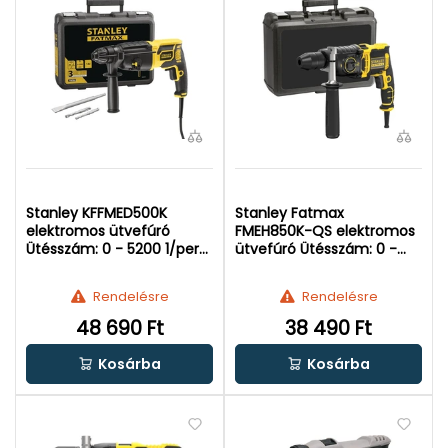
Stanley KFFMED500K
Stanley Fatmax
elektromos ütvefúró
FMEH850K-QS elektromos
Ütésszám: 0 - 5200 1/perc
ütvefúró Ütésszám: 0 -
| Falban: 26 mm | 750 W |
18700, 0 - 54400 1-m |
Kofferben
Falban: 18 mm | 850 W |
Rendelésre
Rendelésre
Kofferben
48 690 Ft
38 490 Ft
Kosárba
Kosárba