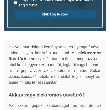
Elfogadom az
adatvédelmi tájékoztatóban
foglaltakat.
Klubtag leszek
Ha volt már dolgod kemény fallal és gyenge fúróval,
elektromos
tudod, milyen frusztráló tud lenni. Az
ütvefúró
nem csak fúr, hanem üt is – méghozzá ott,
ahol kell. Legyen szó panelről, tégláról vagy betonról,
ez a gép átviszi az akaratodat a falon. Sokan
„klasszikusnak” tartják, mert stabil teljesítményt ad,
amire mindig lehet számítani.
Akkus vagy elektromos ütvefúró?
Az akkus gépek szabadságot adnak, de az