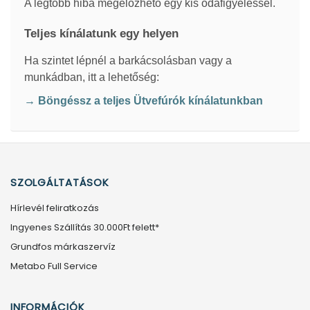
A legtöbb hiba megelőzhető egy kis odafigyeléssel.
Teljes kínálatunk egy helyen
Ha szintet lépnél a barkácsolásban vagy a
munkádban, itt a lehetőség:
→ Böngéssz a teljes Ütvefúrók kínálatunkban
SZOLGÁLTATÁSOK
Hírlevél feliratkozás
Ingyenes Szállítás 30.000Ft felett*
Grundfos márkaszervíz
Metabo Full Service
INFORMÁCIÓK