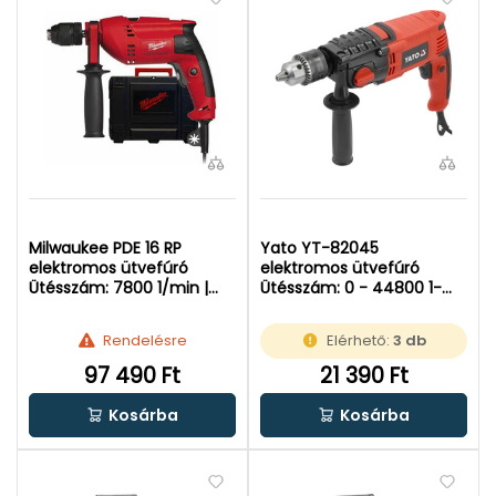
Milwaukee PDE 16 RP
Yato YT-82045
elektromos ütvefúró
elektromos ütvefúró
Ütésszám: 7800 1/min |
Ütésszám: 0 - 44800 1-m |
Falban: 20 mm | 630 W
Falban: 20 mm | 1200 W |
Kartondobozban
Rendelésre
Elérhető:
3 db
97 490 Ft
21 390 Ft
Kosárba
Kosárba