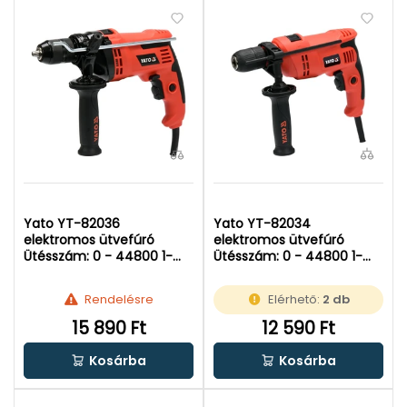
Yato YT-82036
Yato YT-82034
elektromos ütvefúró
elektromos ütvefúró
Ütésszám: 0 - 44800 1-m |
Ütésszám: 0 - 44800 1-m |
Falban: 13 mm | 810 W |
Falban: 13 mm | 710 W |
Kartondobozban
Kartondobozban
Rendelésre
Elérhető:
2 db
15 890 Ft
12 590 Ft
Kosárba
Kosárba