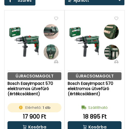
Szűrés
Ajánlott
ÚJRACSOMAGOLT
ÚJRACSOMAGOLT
Bosch EasyImpact 570
Bosch EasyImpact 570
elektromos ütvefúró
elektromos ütvefúró
(értékcsökkent)
(értékcsökkent)
Elérhető:
1 db
Szállítható
17 900 Ft
18 895 Ft
Kosárba
Kosárba