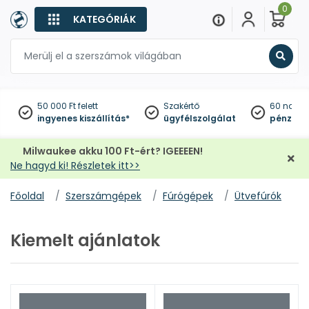
0
KATEGÓRIÁK
Keres
50 000 Ft felett
Szakértő
60 napo
ingyenes kiszállítás*
ügyfélszolgálat
pénzviss
Milwaukee akku 100 Ft-ért? IGEEEEN!
Ne hagyd ki! Részletek itt>>
Főoldal
Szerszámgépek
Fúrógépek
Ütvefúrók
Kiemelt ajánlatok