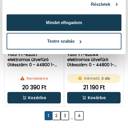
Részletek
Mindet elfogadom
Testre szabás
Yato YT-82037
Yato YT-82044
elektromos ütvefúró
elektromos ütvefúró
Ütésszám: 0 - 44800 1-m |
Ütésszám: 0 - 44800 1-m |
Falban: 13 mm | 850 W |
Falban: 13 mm | 1050 W |
Kartondobozban
Kartondobozban
Rendelésre
Elérhető:
3 db
20 390 Ft
21 190 Ft
Kosárba
Kosárba
1
2
3
4
...