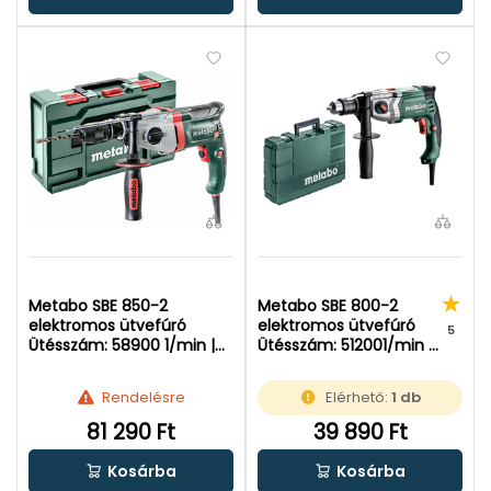
Metabo SBE 850-2
Metabo SBE 800-2
elektromos ütvefúró
elektromos ütvefúró
5
Ütésszám: 58900 1/min |
Ütésszám: 512001/min |
Falban: 20 mm | 850 W
Falban: 20 mm | 800 W
Rendelésre
Elérhető:
1 db
81 290 Ft
39 890 Ft
Kosárba
Kosárba