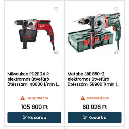
Milwaukee PD2E 24 R
Metabo SBE 850-2
elektromos ütvefúró
elektromos ütvefúró
Ütésszám: 40000 1/min |
Ütésszám: 58900 1/min |
Falban: 24 mm | 1020 W
Falban: 20 mm | 850 W
Rendelésre
Rendelésre
105 800 Ft
60 026 Ft
Kosárba
Kosárba