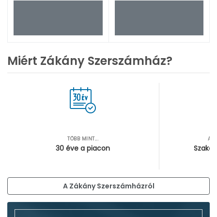
Miért Zákány Szerszámház?
TÖBB MINT...
AZ
30 éve a piacon
Szakér
A Zákány Szerszámházról