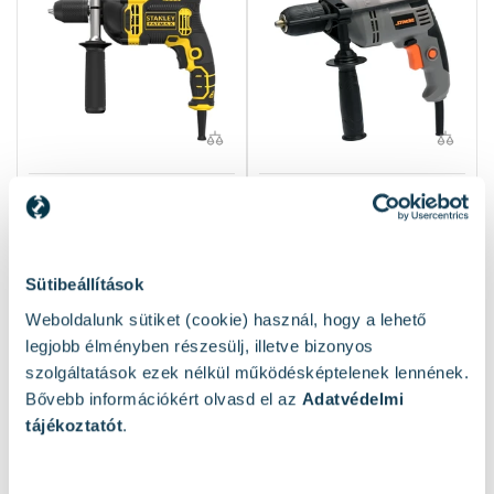
Stanley Fatmax FMEH750-
Sthor 78997 elektromos
QS elektromos ütvefúró
ütvefúró Ütésszám: 0 -
Ütésszám: 0 - 54400 1-m |
448001/min | Falban: 10
Falban: 16 mm | 750 W |
mm | 800 W
Sütibeállítások
Kartondobozban
Rendelésre
Elérhető:
1 db
Weboldalunk sütiket (cookie) használ, hogy a lehető
22 690 Ft
9 090 Ft
legjobb élményben részesülj, illetve bizonyos
szolgáltatások ezek nélkül működésképtelenek lennének.
Kosárba
Kosárba
Bővebb információkért olvasd el az
Adatvédelmi
tájékoztatót
.