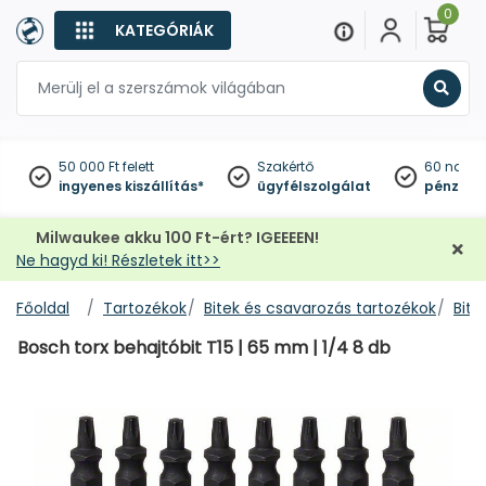
0
KATEGÓRIÁK
Keres
50 000 Ft felett
Szakértő
60 napo
ingyenes kiszállítás*
ügyfélszolgálat
pénzviss
Milwaukee akku 100 Ft-ért? IGEEEEN!
Ne hagyd ki! Részletek itt>>
Főoldal
Tartozékok
Bitek és csavarozás tartozékok
Bitf
Bosch torx behajtóbit T15 | 65 mm | 1/4 8 db