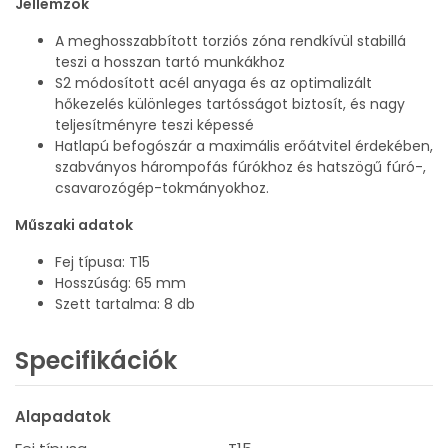
Jellemzők
A meghosszabbított torziós zóna rendkívül stabillá
teszi a hosszan tartó munkákhoz
S2 módosított acél anyaga és az optimalizált
hőkezelés különleges tartósságot biztosít, és nagy
teljesítményre teszi képessé
Hatlapú befogószár a maximális erőátvitel érdekében,
szabványos hárompofás fúrókhoz és hatszögű fúró-,
csavarozógép-tokmányokhoz.
Műszaki adatok
Fej típusa: T15
Hosszúság: 65 mm
Szett tartalma: 8 db
Specifikációk
Alapadatok