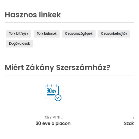
Hasznos linkek
Torx bitfejek
Torx kulcsok
Csavarozógépek
Csavarbehajtók
Dugókulcsok
Miért Zákány Szerszámház?
TÖBB MINT...
AZ
30 éve a piacon
Szakér