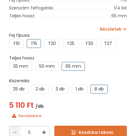
Szerszám felfogatás:
1/4 bit
Teljes hossz:
65 mm
Részletek
Fej típusa
T10
T15
T20
T25
T30
T27
T40
Teljes hossz
25 mm
50 mm
65 mm
Kiszerelés
25 db
2 db
3 db
1 db
8 db
5 110 Ft
/db
Rendelésre
Kosárba rakom