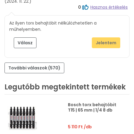
(2024. 11. 22.)
0
Hasznos értékelés
Az ilyen torx behajtóbit nélkülözhetetlen a
műhelyemben.
Válasz
Jelentem
További válaszok (570)
Legutóbb megtekintett termékek
Bosch torx behajtóbit
T15 | 65 mm | 1/4 8 db
5 110 Ft
/db