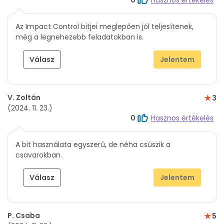
Az Impact Control bitjei meglepően jól teljesítenek,
még a legnehezebb feladatokban is.
Válasz
Jelentem
V. Zoltán
3
(2024. 11. 23.)
0
Hasznos értékelés
A bit használata egyszerű, de néha csúszik a
csavarokban.
Válasz
Jelentem
P. Csaba
5