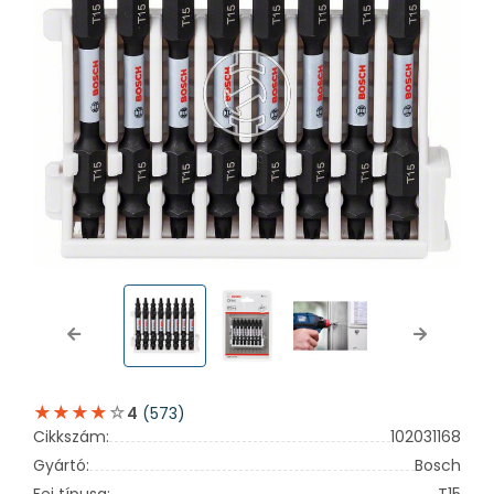
Previous
Next
(573)
4
Cikkszám:
102031168
Gyártó:
Bosch
Fej típusa:
T15