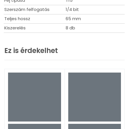
Fej típusa
T15
Szerszám felfogatás
1/4 bit
Teljes hossz
65 mm
Kiszerelés
8 db
Ez is érdekelhet