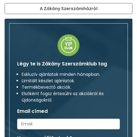
A Zákány Szerszámházról
Légy te is Zákány Szerszámklub tag
Exkluzív ajánlatok minden hónapban.
Limitált készlet ajánlatok.
Termékbeveztő akciók.
Elsőként fogsz értesülni az akciókról és
újdonságokról.
Email címed