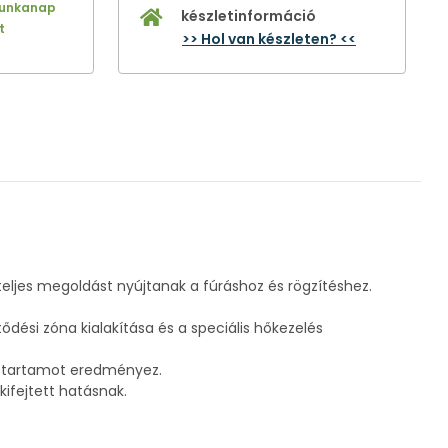
munkanap
készletinformáció
t
>> Hol van készleten? <<
ljes megoldást nyújtanak a fúráshoz és rögzítéshez.
dési zóna kialakítása és a speciális hőkezelés
élettartamot eredményez.
ifejtett hatásnak.