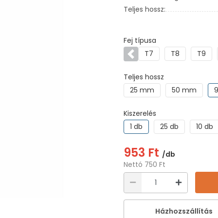
Teljes hossz:
Fej típusa
T7
T8
T9
Előző
Teljes hossz
25 mm
50 mm
Kiszerelés
1 db
25 db
10 db
953 Ft
/db
Nettó 750 Ft
Házhozszállítás