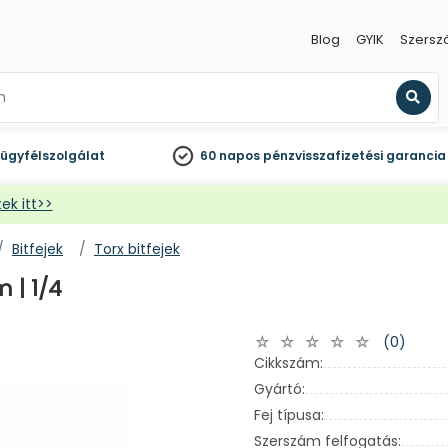
Blog
GYIK
Szersz
Kere
ügyfélszolgálat
60 napos
pénzvisszafizetési garancia
ek itt>>
Bitfejek
Torx bitfejek
 | 1/4
(0)
Cikkszám:
Gyártó:
Fej típusa:
Szerszám felfogatás: