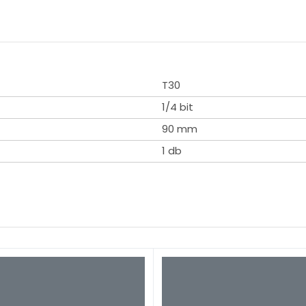
T30
1/4 bit
90 mm
1 db