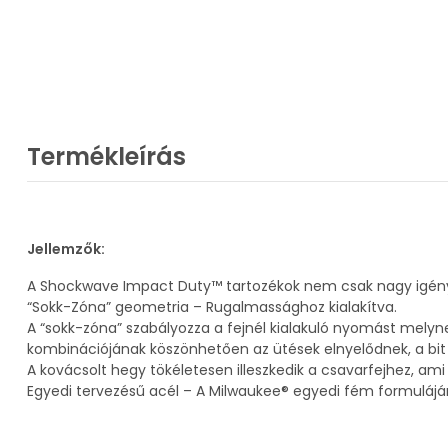
Termékleírás
Jellemzők:
A Shockwave Impact Duty™ tartozékok nem csak nagy igényb
“Sokk-Zóna” geometria – Rugalmassághoz kialakítva.
A “sokk-zóna” szabályozza a fejnél kialakuló nyomást melyn
kombinációjának köszönhetően az ütések elnyelődnek, a bit 
A kovácsolt hegy tökéletesen illeszkedik a csavarfejhez, ami
Egyedi tervezésű acél – A Milwaukee® egyedi fém formuláján