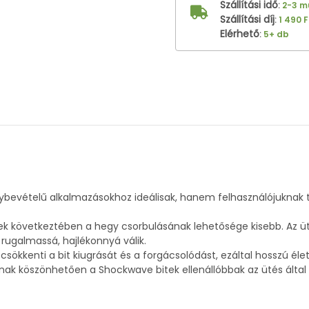
Szállítási idő
:
2-3 
Szállítási díj
:
1 490 F
Elérhető
:
5+ db
evételű alkalmazásokhoz ideálisak, hanem felhasználójuknak te
ek következtében a hegy csorbulásának lehetősége kisebb. Az ütő
rugalmassá, hajlékonnyá válik.
 csökkenti a bit kiugrását és a forgácsolódást, ezáltal hosszú 
ak köszönhetően a Shockwave bitek ellenállóbbak az ütés által k