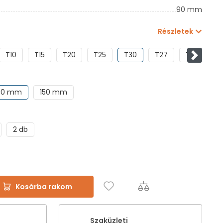
90 mm
Részletek
T10
T15
T20
T25
T30
T27
TX30
Követke
90 mm
150 mm
2 db
Kosárba rakom
Szaküzleti