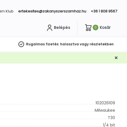
ám Klub
ertekesites@zakanyszerszamhaz.hu
+36 1 808 9567
Belépés
Kosár
0
sés
Rugalmas fizetés:
halasztva vagy részletekben
102026109
Milwaukee
T30
1/4 bit