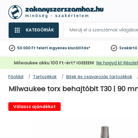
KATEGÓRIÁK
50 000 Ft felett
ingyenes kiszállítás*
Szakértő
Milwaukee akku 100 Ft-ért? IGEEEEN!
Ne hagyd ki! Részlet
Főoldal
Tartozékok
Bitek és csavarozás tartozékok
Milwaukee torx behajtóbit T30 | 90 mm
Válassz ajándékot