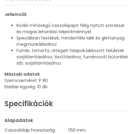
Jellemzők
Kiváló minőségű csiszolópapír félig nyitott szórással
és magas lehordási teljesítménnyel
Speciálisan festékek, mindenféle lakk és glettanyag
megmunkálásához
Furnér, tömörfa, rétegelt falapok,lakkozott felületek
sorjátlanításához, tisztításához, furnérozott bútorélek
stb. sorjátlanításához
Műszaki adatok
Szemcseméret: P 80
Eladási egység: 10 db
Specifikációk
Alapadatok
Csiszolólap hosszúság
150 mm