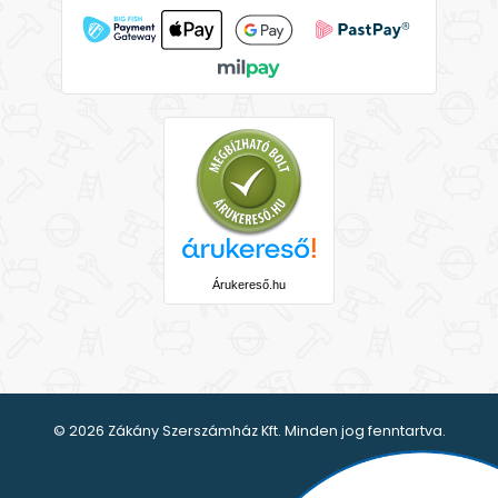
Árukereső.hu
© 2026 Zákány Szerszámház Kft. Minden jog fenntartva.