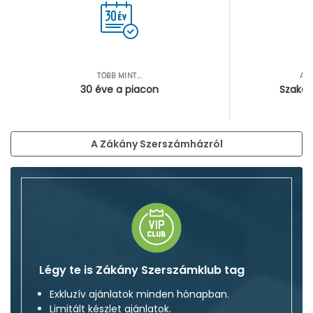
TÖBB MINT...
AZ
30 éve a piacon
Szakér
A Zákány Szerszámházról
Légy te is Zákány Szerszámklub tag
Exkluzív ajánlatok minden hónapban.
Limitált készlet ajánlatok.