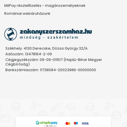
MilPay részletfizetés - magánszemélyeknek
Romániai webáruházunk
Székhely: 4130 Derecske, Dózsa György 32/A
Adószám: 13478164-2-09
Cégjegyzékszám: 09-09-011517 (Hajdú-Bihar Megyei
Cégbíróság)
Bankszámlaszám: 11738084-20023986-00000000