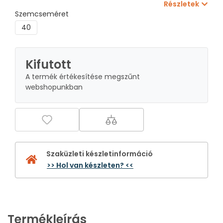
Részletek
Szemcseméret
40
Kifutott
A termék értékesítése megszűnt
webshopunkban
Szaküzleti készletinformáció
>> Hol van készleten? <<
Termékleírás