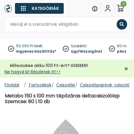
0
KATEGÓRIÁK
Keres
50 000 Ft felett
Szakértő
60 napo
ingyenes kiszállítás*
ügyfélszolgálat
pénzviss
Milwaukee akku 100 Ft-ért? IGEEEEN!
Ne hagyd ki! Részletek itt>>
Főoldal
Tartozékok
Csiszolás
Csiszolópapírok, csiszoló
Metabo 150 x 100 mm tépőzáras deltacsiszolólap
Szemcse: 80 | 10 db