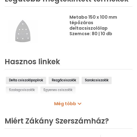
Metabo 150 x 100 mm
tépőzáras
deltacsiszolólap
Szemcse: 80 | 10 db
Hasznos linkek
Delta csiszolópapírok
Rezgőcsiszolók
Sarokcsiszolók
Szalagcsiszolók
Egyenes csiszolók
Falcsiszoló zsiráfok, falcsiszolók
Palástcsiszolók, csőcsiszolók
Még több
Asztali csiszológépek
Kőcsiszoló gépek
Betoncsiszolók
Miért Zákány Szerszámház?
Köszörűgépek
Excentercsiszolók