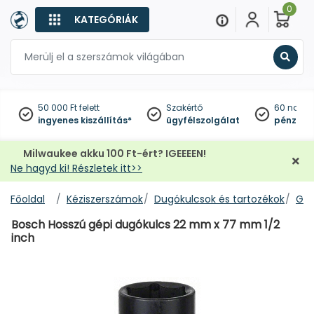
0
KATEGÓRIÁK
Keres
50 000 Ft felett
Szakértő
60 napo
ingyenes kiszállítás*
ügyfélszolgálat
pénzviss
Milwaukee akku 100 Ft-ért? IGEEEEN!
Ne hagyd ki! Részletek itt>>
Főoldal
Kéziszerszámok
Dugókulcsok és tartozékok
Gép
Bosch Hosszú gépi dugókulcs 22 mm x 77 mm 1/2
inch