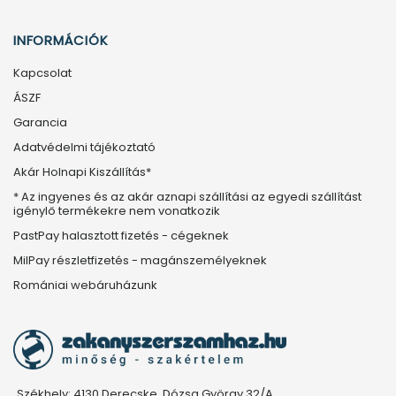
INFORMÁCIÓK
Kapcsolat
ÁSZF
Garancia
Adatvédelmi tájékoztató
Akár Holnapi Kiszállítás*
* Az ingyenes és az akár aznapi szállítási az egyedi szállítást
igénylő termékekre nem vonatkozik
PastPay halasztott fizetés - cégeknek
MilPay részletfizetés - magánszemélyeknek
Romániai webáruházunk
Székhely: 4130 Derecske, Dózsa György 32/A