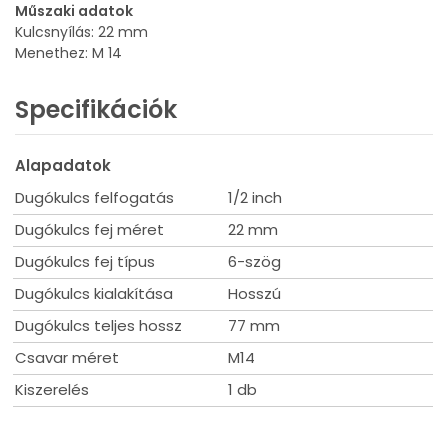
Műszaki adatok
Kulcsnyílás: 22 mm
Menethez: M 14
Specifikációk
Alapadatok
Dugókulcs felfogatás
1/2 inch
Dugókulcs fej méret
22 mm
Dugókulcs fej típus
6-szög
Dugókulcs kialakítása
Hosszú
Dugókulcs teljes hossz
77 mm
Csavar méret
M14
Kiszerelés
1 db