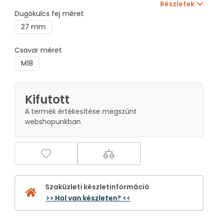
Részletek
Dugókulcs fej méret
27 mm
Csavar méret
M18
Kifutott
A termék értékesítése megszűnt
webshopunkban
Szaküzleti készletinformáció
>> Hol van készleten? <<