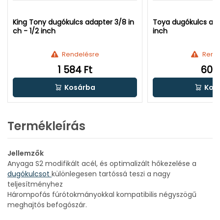
King Tony dugókulcs adapter 3/8 in
Toya dugókulcs adap
ch - 1/2 inch
inch
Rendelésre
Rend
1 584 Ft
600 
Kosárba
Kos
Termékleírás
Jellemzők
Anyaga S2 modifikált acél, és optimalizált hőkezelése a
dugókulcsot
különlegesen tartóssá teszi a nagy
teljesítményhez
Hárompofás fúrótokmányokkal kompatibilis négyszögű
meghajtós befogószár.