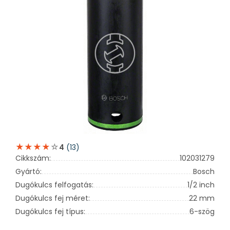
(13)
4
Cikkszám:
102031279
Gyártó:
Bosch
Dugókulcs felfogatás:
1/2 inch
Dugókulcs fej méret:
22 mm
Dugókulcs fej típus:
6-szög