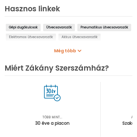
Hasznos linkek
Gépi dugókulcsok
Ütvecsavarozók
Pneumatikus ütvecsavarozók
Elektromos ütvecsavarozók
Akkus ütvecsavarozók
Krova hajtószárak
Nyomatékkulcsok
Bitfejek
Bit készletek
Még több
Miért Zákány Szerszámház?
TÖBB MINT...
AZ
30 éve a piacon
Szakér