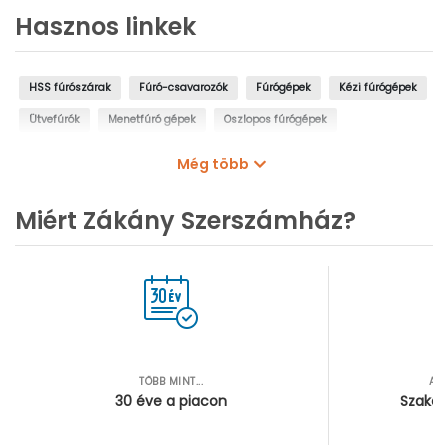
Hasznos linkek
HSS fúrószárak
Fúró-csavarozók
Fúrógépek
Kézi fúrógépek
Ütvefúrók
Menetfúró gépek
Oszlopos fúrógépek
Mágnestalpas fúrógépek
Sarokfúrók, kanyarfúrók
Még több
Gyémántfúrógépek
Miért Zákány Szerszámház?
TÖBB MINT...
AZ
30 éve a piacon
Szakér