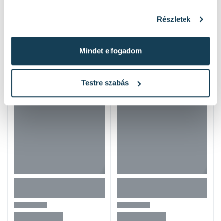
Részletek
Hasonló termékek
Mindet elfogadom
Testre szabás