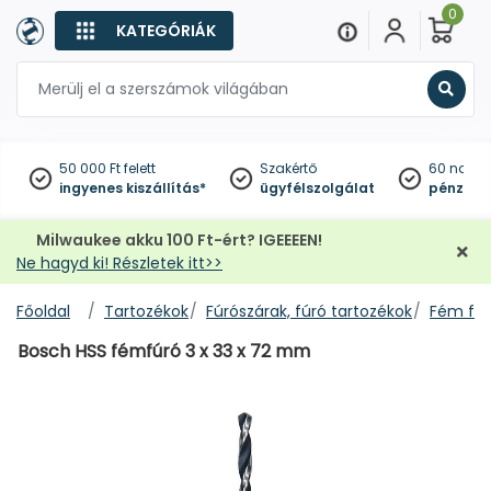
0
KATEGÓRIÁK
Keres
50 000 Ft felett
Szakértő
60 napo
ingyenes kiszállítás*
ügyfélszolgálat
pénzviss
Milwaukee akku 100 Ft-ért? IGEEEEN!
Ne hagyd ki! Részletek itt>>
Főoldal
Tartozékok
Fúrószárak, fúró tartozékok
Fém fúr
Bosch HSS fémfúró 3 x 33 x 72 mm