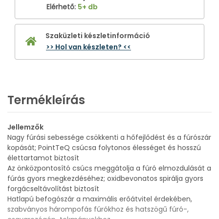
Elérhető
:
5+ db
Szaküzleti készletinformáció
>> Hol van készleten? <<
Termékleírás
Jellemzők
Nagy fúrási sebessége csökkenti a hőfejlődést és a fúrószár
kopását; PointTeQ csúcsa folytonos élességet és hosszú
élettartamot biztosít
Az önközpontosító csúcs meggátolja a fúró elmozdulását a
fúrás gyors megkezdéséhez; oxidbevonatos spirálja gyors
forgácseltávolítást biztosít
Hatlapú befogószár a maximális erőátvitel érdekében,
szabványos hárompofás fúrókhoz és hatszögű fúró-,