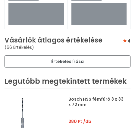
Vásárlók átlagos értékelése
4
(66 Értékelés)
Értékelés írása
Legutóbb megtekintett termékek
Bosch HSS fémfúró 3 x 33
x 72 mm
380 Ft
/db