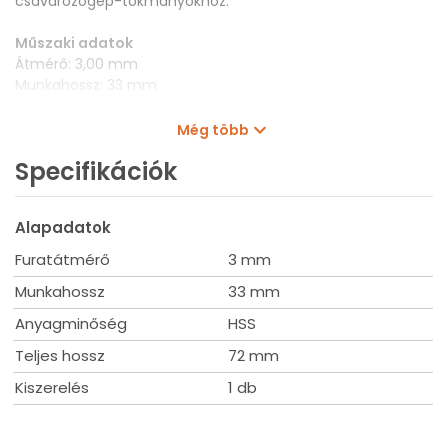
csavarozógép-tokmányokhoz.
Műszaki adatok
Átmérő: 3,00 mm
Munkahossz: 33 mm
Teljes hossz: 72 mm
Szerszámbefogás: 1/4"
Még több
Kiszerelés: 1 db
Specifikációk
Alapadatok
Furatátmérő
3 mm
Munkahossz
33 mm
Anyagminőség
HSS
Teljes hossz
72 mm
Kiszerelés
1 db