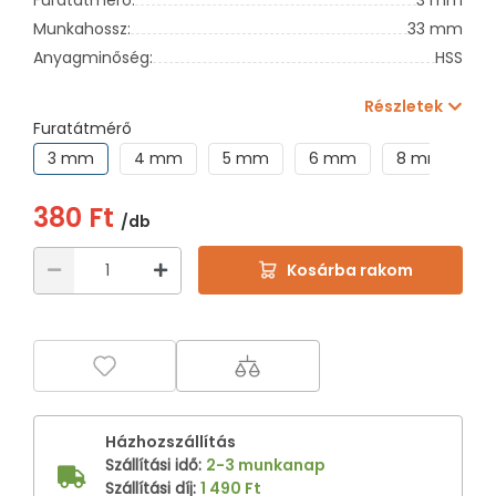
Munkahossz:
33 mm
Anyagminőség:
HSS
Részletek
Furatátmérő
3 mm
4 mm
5 mm
6 mm
8 mm
1
380 Ft
/db
Kosárba rakom
Házhozszállítás
Szállítási idő
:
2-3 munkanap
Szállítási díj
:
1 490 Ft