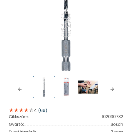
Previous
Next
(66)
4
Cikkszám:
102030732
Gyártó:
Bosch
Furatátmérő:
3 mm