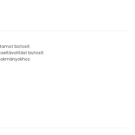
tamot biztosít
eltávolítást biztosít
-tokmányokhoz.