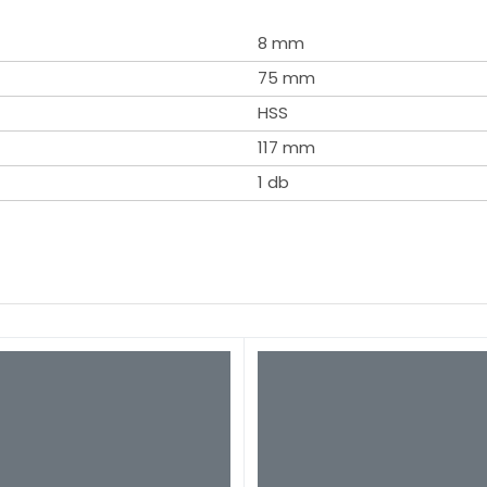
8 mm
75 mm
HSS
117 mm
1 db