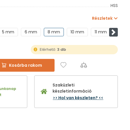
HSS
Részletek
5 mm
6 mm
8 mm
10 mm
11 mm
2 mm
Követke
Elérhető:
3 db
Kosárba rakom
Szaküzleti
munkanap
készletinformáció
t
>> Hol van készleten? <<