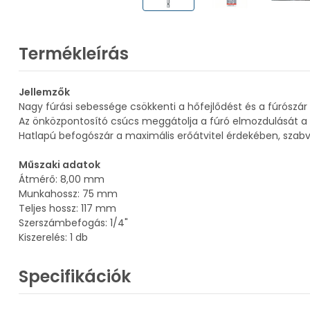
Termékleírás
Jellemzők
Nagy fúrási sebessége csökkenti a hőfejlődést és a fúrószár
Az önközpontosító csúcs meggátolja a fúró elmozdulását a f
Hatlapú befogószár a maximális erőátvitel érdekében, sz
Műszaki adatok
Átmérő: 8,00 mm
Munkahossz: 75 mm
Teljes hossz: 117 mm
Szerszámbefogás: 1/4"
Kiszerelés: 1 db
Specifikációk