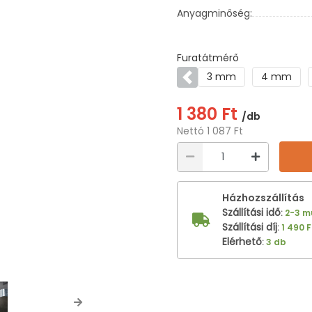
Anyagminőség:
Furatátmérő
3 mm
4 mm
Előző
1 380 Ft
/db
Nettó 1 087 Ft
Házhozszállítás
Szállítási idő
:
2-3 
Szállítási díj
:
1 490 F
Elérhető
:
3 db
Next