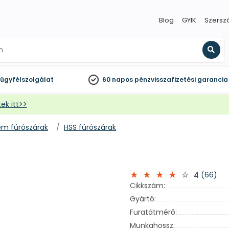
Blog
GYIK
Szersz
Kere
ügyfélszolgálat
60 napos
pénzvisszafizetési garancia
ek itt>>
ém fúrószárak
HSS fúrószárak
(66)
4
Cikkszám:
Gyártó:
Furatátmérő:
Munkahossz: