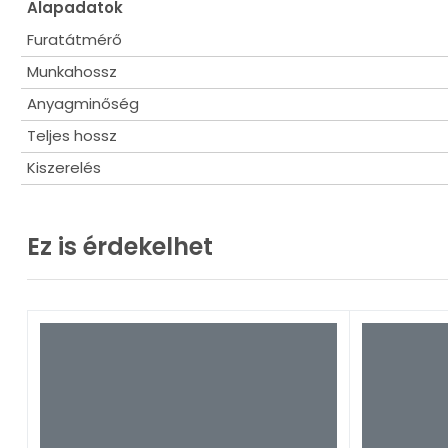
Alapadatok
Furatátmérő
Munkahossz
Anyagminőség
Teljes hossz
Kiszerelés
Ez is érdekelhet