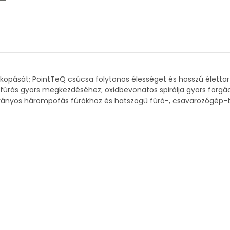
 kopását; PointTeQ csúcsa folytonos élességet és hosszú élettar
úrás gyors megkezdéséhez; oxidbevonatos spirálja gyors forgács
abványos hárompofás fúrókhoz és hatszögű fúró-, csavarozógép