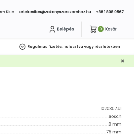
ám Klub
ertekesites@zakanyszerszamhaz.hu
+36 1 808 9567
Belépés
Kosár
0
sés
Rugalmas fizetés:
halasztva vagy részletekben
102030741
Bosch
8 mm
75 mm