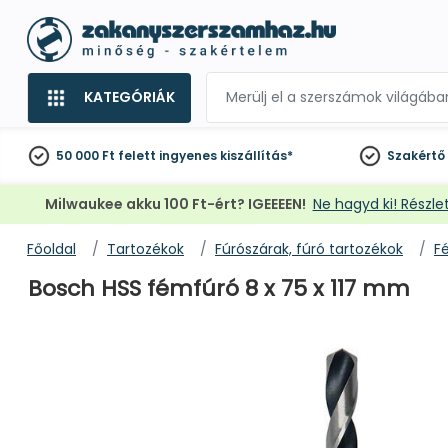
KATEGÓRIÁK
50 000 Ft felett
ingyenes kiszállítás*
Szakértő
Milwaukee akku 100 Ft-ért? IGEEEEN!
Ne hagyd ki! Részlet
Főoldal
Tartozékok
Fúrószárak, fúró tartozékok
F
Bosch HSS fémfúró 8 x 75 x 117 mm