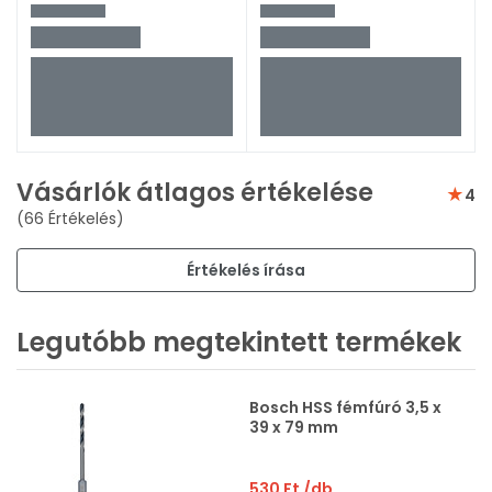
Vásárlók átlagos értékelése
4
(66 Értékelés)
Értékelés írása
Legutóbb megtekintett termékek
Bosch HSS fémfúró 3,5 x
39 x 79 mm
530 Ft
/db