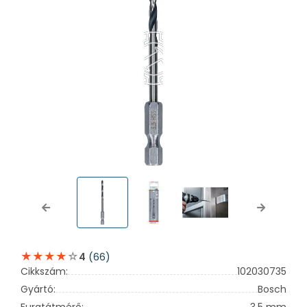
Previous
Next
(66)
4
Cikkszám:
102030735
Gyártó:
Bosch
Furatátmérő:
3,5 mm