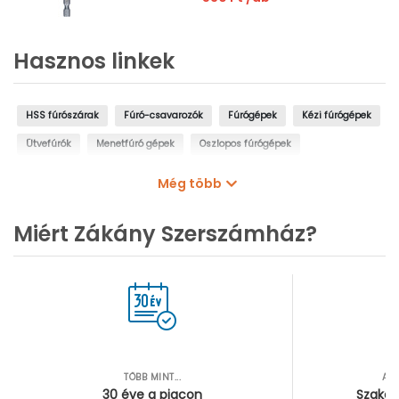
Hasznos linkek
HSS fúrószárak
Fúró-csavarozók
Fúrógépek
Kézi fúrógépek
Ütvefúrók
Menetfúró gépek
Oszlopos fúrógépek
Mágnestalpas fúrógépek
Sarokfúrók, kanyarfúrók
Még több
Gyémántfúrógépek
Miért Zákány Szerszámház?
TÖBB MINT...
AZ
30 éve a piacon
Szakér