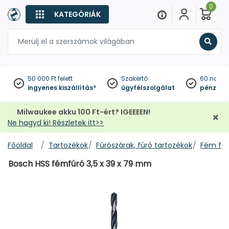
0
KATEGÓRIÁK
Keres
50 000 Ft felett
Szakértő
60 napo
ingyenes kiszállítás*
ügyfélszolgálat
pénzviss
Milwaukee akku 100 Ft-ért? IGEEEEN!
Ne hagyd ki! Részletek itt>>
Főoldal
Tartozékok
Fúrószárak, fúró tartozékok
Fém fúr
Bosch HSS fémfúró 3,5 x 39 x 79 mm