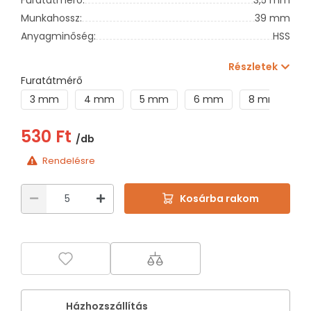
Munkahossz:
39 mm
Anyagminőség:
HSS
Részletek
Furatátmérő
3 mm
4 mm
5 mm
6 mm
8 mm
1
530 Ft
/db
Rendelésre
Kosárba rakom
Házhozszállítás