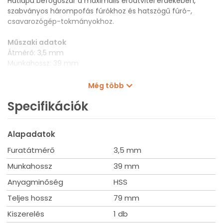
Hatlapú befogószár a maximális erőátvitel érdekében,
szabványos hárompofás fúrókhoz és hatszögű fúró-,
csavarozógép-tokmányokhoz.
Műszaki adatok
Átmérő: 3,5 mm
Munkahossz: 39 mm
Teljes hossz: 79 mm
Szerszámbefogás: 1/4"
Még több
Kiszerelés: 1 db
Specifikációk
Alapadatok
Furatátmérő
3,5 mm
Munkahossz
39 mm
Anyagminőség
HSS
Teljes hossz
79 mm
Kiszerelés
1 db