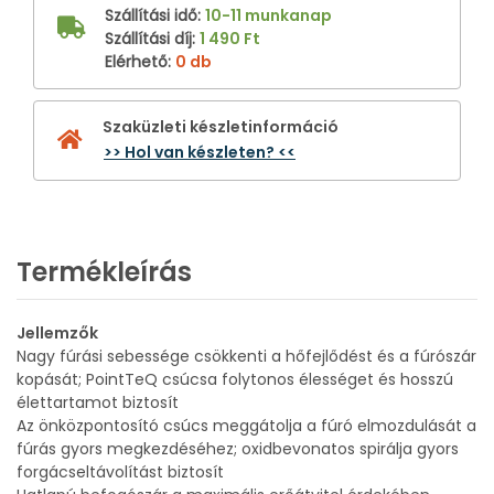
Szállítási idő
:
10-11 munkanap
Szállítási díj
:
1 490 Ft
Elérhető
:
0 db
Szaküzleti készletinformáció
>> Hol van készleten? <<
Termékleírás
Jellemzők
Nagy fúrási sebessége csökkenti a hőfejlődést és a fúrószár
kopását; PointTeQ csúcsa folytonos élességet és hosszú
élettartamot biztosít
Az önközpontosító csúcs meggátolja a fúró elmozdulását a
fúrás gyors megkezdéséhez; oxidbevonatos spirálja gyors
forgácseltávolítást biztosít