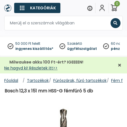
0
KATEGÓRIÁK
Keres
50 000 Ft felett
Szakértő
60 napo
ingyenes kiszállítás*
ügyfélszolgálat
pénzviss
Milwaukee akku 100 Ft-ért? IGEEEEN!
Ne hagyd ki! Részletek itt>>
Főoldal
Tartozékok
Fúrószárak, fúró tartozékok
Fém fúr
Bosch 12,3 x 151 mm HSS-G fémfúró 5 db