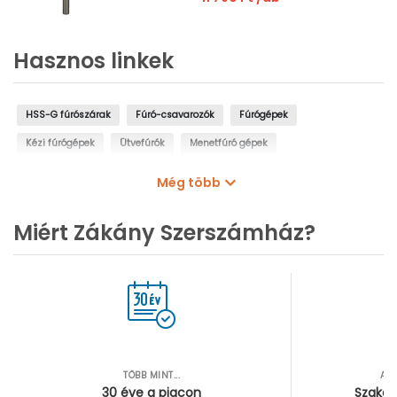
Hasznos linkek
HSS-G fúrószárak
Fúró-csavarozók
Fúrógépek
Kézi fúrógépek
Ütvefúrók
Menetfúró gépek
Oszlopos fúrógépek
Mágnestalpas fúrógépek
Még több
Sarokfúrók, kanyarfúrók
Gyémántfúrógépek
Miért Zákány Szerszámház?
TÖBB MINT...
AZ
30 éve a piacon
Szakér