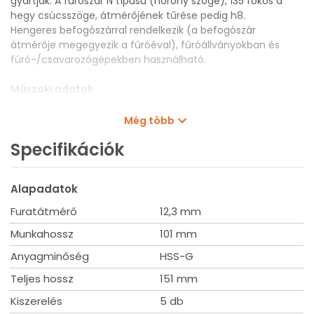
gyártják. A fúrószár N típusú (horony szöge), 135 fokos a
hegy csúcsszöge, átmérőjének tűrése pedig h8.
Hengeres befogószárral rendelkezik (a befogószár
átmérője megegyezik a fúróéval), fúróállványokban és
fúró-/csavarozógépekben használható.
Műszaki adatok
Átmérő: 12,30 mm
Munkahossz: 101 mm
Még több
Teljes hossz: 151 mm
Specifikációk
Kiszerelés: 5 db
Alapadatok
Furatátmérő
12,3 mm
Munkahossz
101 mm
Anyagminőség
HSS-G
Teljes hossz
151 mm
Kiszerelés
5 db