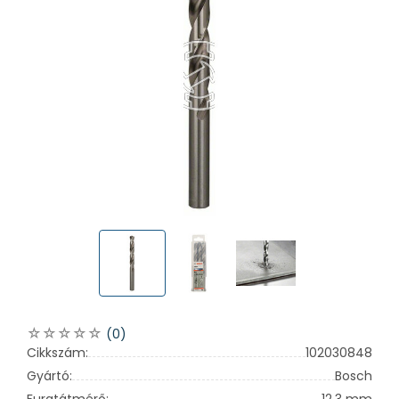
(0)
Cikkszám:
102030848
Gyártó:
Bosch
Furatátmérő:
12,3 mm