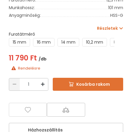
Munkahossz:
101 mm
Anyagminőség:
HSS-G
Részletek
Furatátmérő
15 mm
16 mm
14 mm
10,2 mm
8,2 mm
11 790 Ft
/db
Rendelésre
Kosárba rakom
Házhozszállítás