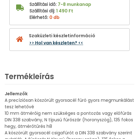
Szállítási idő
:
7-8 munkanap
Szállítási díj
:
1 490 Ft
Elérhető
:
0 db
Szaküzleti készletinformáció
>> Hol van készleten? <<
Termékleírás
Jellemzők
A precíziósan köszörült gyorsacél fúró gyors megmunkálást
tesz lehetővé
10 mm átmérőig nem szükséges a pontozás vagy előfúrás
DIN 338 szabvány, N típusú fúrószár (horonyszög), 135 fokos
hegy, átmérőtűrés h8
A köszörült gyorsacél csigafúrót a DIN 338 szabvány szerint