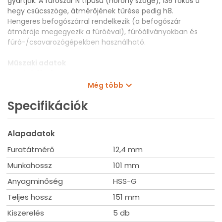
gyártják. A fúrószár N típusú (horony szöge), 135 fokos a
hegy csúcsszöge, átmérőjének tűrése pedig h8.
Hengeres befogószárral rendelkezik (a befogószár
átmérője megegyezik a fúróéval), fúróállványokban és
fúró-/csavarozógépekben használható.
Műszaki adatok
Átmérő: 12,40 mm
Munkahossz: 101 mm
Még több
Teljes hossz: 151 mm
Specifikációk
Kiszerelés: 5 db
Alapadatok
Furatátmérő
12,4 mm
Munkahossz
101 mm
Anyagminőség
HSS-G
Teljes hossz
151 mm
Kiszerelés
5 db