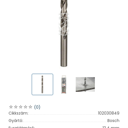
(0)
Cikkszám:
102030849
Gyártó:
Bosch
Furatátmérő:
12,4 mm