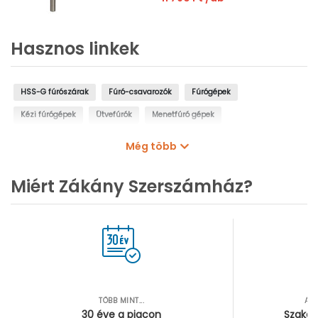
Hasznos linkek
HSS-G fúrószárak
Fúró-csavarozók
Fúrógépek
Kézi fúrógépek
Ütvefúrók
Menetfúró gépek
Oszlopos fúrógépek
Mágnestalpas fúrógépek
Még több
Sarokfúrók, kanyarfúrók
Gyémántfúrógépek
Miért Zákány Szerszámház?
TÖBB MINT...
AZ
30 éve a piacon
Szakér