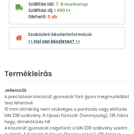
Szállítási idő
:
7-8 munkanap
Szállítási díj
:
1 490 Ft
Elérhető
:
0 db
Szaküzleti készletinformáció
>> Hol van készleten? <<
Termékleírás
Jellemzők
A precíziósan köszörült gyorsacél fúró gyors megmunkálást
tesz lehetővé
10 mm átmérőig nem szükséges a pontozás vagy előfúrás
DIN 338 szabvány, N típusú fúrószár (horonyszög), 135 fokos
hegy, átmérőtűrés h8
A köszörült gyorsacél csigafúrót a DIN 338 szabvány szerint