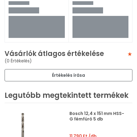
Vásárlók átlagos értékelése
(0 Értékelés)
Értékelés írása
Legutóbb megtekintett termékek
Bosch 12,4 x 151 mm HSS-
G fémfúró 5 db
11 790 Ft
/db