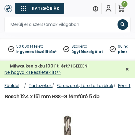
0
KATEGÓRIÁK
Keres
50 000 Ft felett
Szakértő
60 napo
ingyenes kiszállítás*
ügyfélszolgálat
pénzviss
Milwaukee akku 100 Ft-ért? IGEEEEN!
Ne hagyd ki! Részletek itt>>
Főoldal
Tartozékok
Fúrószárak, fúró tartozékok
Fém fúr
Bosch 12,4 x 151 mm HSS-G fémfúró 5 db