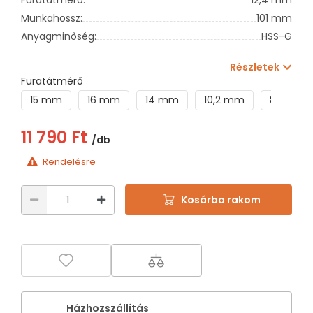
Munkahossz:
101 mm
Anyagminőség:
HSS-G
Részletek
Furatátmérő
15 mm
16 mm
14 mm
10,2 mm
8,2 mm
11 790 Ft
/db
Rendelésre
Kosárba rakom
Házhozszállítás