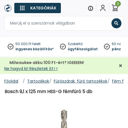
0
KATEGÓRIÁK
Keres
50 000 Ft felett
Szakértő
60 napo
ingyenes kiszállítás*
ügyfélszolgálat
pénzviss
Milwaukee akku 100 Ft-ért? IGEEEEN!
Ne hagyd ki! Részletek itt>>
Főoldal
Tartozékok
Fúrószárak, fúró tartozékok
Fém fúr
Bosch 9,1 x 125 mm HSS-G fémfúró 5 db