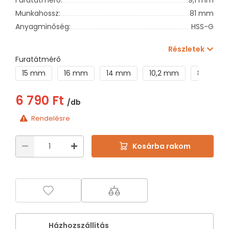
Munkahossz:
81 mm
Anyagminőség:
HSS-G
Részletek
Furatátmérő
15 mm
16 mm
14 mm
10,2 mm
8,2 mm
6 790 Ft
/db
Rendelésre
Kosárba rakom
Házhozszállítás