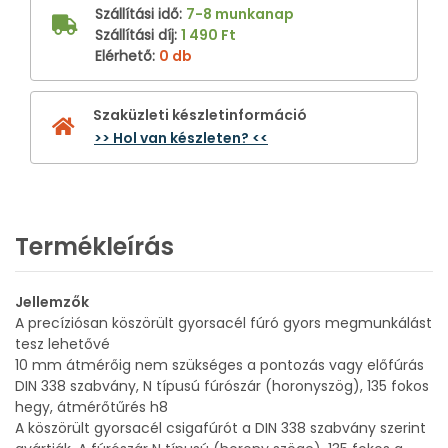
Szállítási idő
:
7-8 munkanap
Szállítási díj
:
1 490 Ft
Elérhető
:
0 db
Szaküzleti készletinformáció
>> Hol van készleten? <<
Termékleírás
Jellemzők
A precíziósan köszörült gyorsacél fúró gyors megmunkálást
tesz lehetővé
10 mm átmérőig nem szükséges a pontozás vagy előfúrás
DIN 338 szabvány, N típusú fúrószár (horonyszög), 135 fokos
hegy, átmérőtűrés h8
A köszörült gyorsacél csigafúrót a DIN 338 szabvány szerint