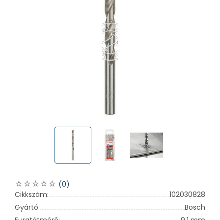
(0)
Cikkszám:
102030828
Gyártó:
Bosch
Furatátmérő:
9,1 mm