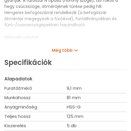
gyártják. A fúrószár N típusú (horony szöge), 135 fokos a
hegy csúcsszöge, átmérőjének tűrése pedig h8.
Hengeres befogószárral rendelkezik (a befogószár
átmérője megegyezik a fúróéval), fúróállványokban és
fúró-/csavarozógépekben használható.
Műszaki adatok
Átmérő: 9,10 mm
Munkahossz: 81 mm
Még több
Teljes hossz: 125 mm
Specifikációk
Kiszerelés: 5 db
Alapadatok
Furatátmérő
9,1 mm
Munkahossz
81 mm
Anyagminőség
HSS-G
Teljes hossz
125 mm
Kiszerelés
5 db