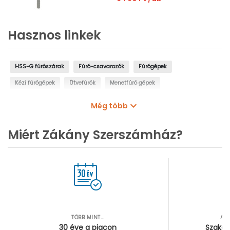
Hasznos linkek
HSS-G fúrószárak
Fúró-csavarozók
Fúrógépek
Kézi fúrógépek
Ütvefúrók
Menetfúró gépek
Oszlopos fúrógépek
Mágnestalpas fúrógépek
Még több
Sarokfúrók, kanyarfúrók
Gyémántfúrógépek
Miért Zákány Szerszámház?
TÖBB MINT...
AZ
30 éve a piacon
Szakér