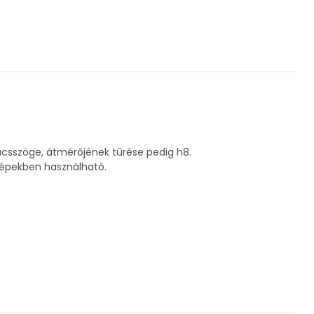
súcsszöge, átmérőjének tűrése pedig h8.
gépekben használható.