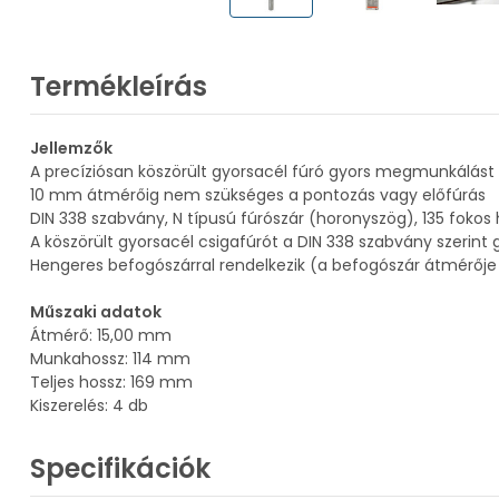
Termékleírás
Jellemzők
A precíziósan köszörült gyorsacél fúró gyors megmunkálást
10 mm átmérőig nem szükséges a pontozás vagy előfúrás
DIN 338 szabvány, N típusú fúrószár (horonyszög), 135 foko
A köszörült gyorsacél csigafúrót a DIN 338 szabvány szerint 
Hengeres befogószárral rendelkezik (a befogószár átmérőj
Műszaki adatok
Átmérő: 15,00 mm
Munkahossz: 114 mm
Teljes hossz: 169 mm
Kiszerelés: 4 db
Specifikációk