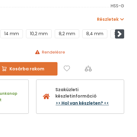
HSS-G
Részletek
14 mm
10,2 mm
8,2 mm
8,4 mm
8,1 mm
Követke
Rendelésre
Kosárba rakom
Szaküzleti
munkanap
készletinformáció
t
>> Hol van készleten? <<