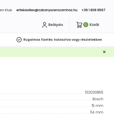
ám Klub
ertekesites@zakanyszerszamhaz.hu
+36 1 808 9567
Belépés
Kosár
0
sés
Rugalmas fizetés:
halasztva vagy részletekben
102030855
Bosch
15 mm
114 mm