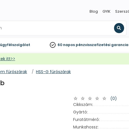
Blog
GYIK
Szersz
Kere
ügyfélszolgálat
60 napos
pénzvisszafizetési garancia
ek itt>>
ém fúrószárak
HSS-G fúrószárak
db
(0)
Cikkszám:
Gyártó:
Furatátmérő:
Munkahossz: