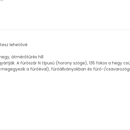
 tesz lehetővé
s hegy, átmérőtűrés h8
gyártják. A fúrószár N típusú (horony szöge), 135 fokos a hegy c
e megegyezik a fúróéval), fúróállványokban és fúró-/csavarozó