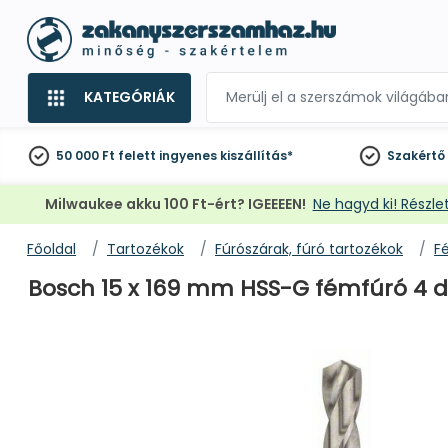
KATEGÓRIÁK
50 000 Ft felett
ingyenes kiszállítás*
Szakértő
Milwaukee akku 100 Ft-ért? IGEEEEN!
Ne hagyd ki! Részlet
Főoldal
Tartozékok
Fúrószárak, fúró tartozékok
F
Bosch 15 x 169 mm HSS-G fémfúró 4 