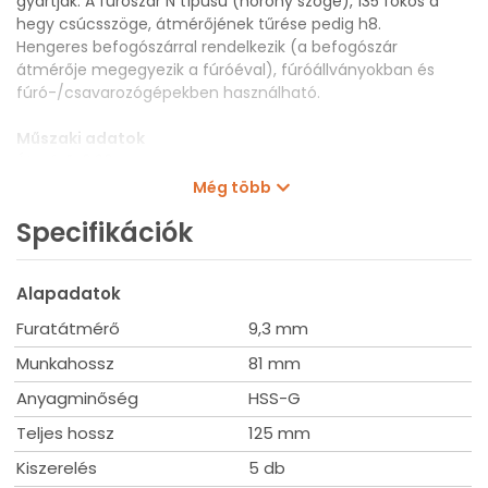
gyártják. A fúrószár N típusú (horony szöge), 135 fokos a
hegy csúcsszöge, átmérőjének tűrése pedig h8.
Hengeres befogószárral rendelkezik (a befogószár
átmérője megegyezik a fúróéval), fúróállványokban és
fúró-/csavarozógépekben használható.
Műszaki adatok
Átmérő: 9,30 mm
Munkahossz: 81 mm
Még több
Teljes hossz: 125 mm
Specifikációk
Kiszerelés: 5 db
Alapadatok
Furatátmérő
9,3 mm
Munkahossz
81 mm
Anyagminőség
HSS-G
Teljes hossz
125 mm
Kiszerelés
5 db