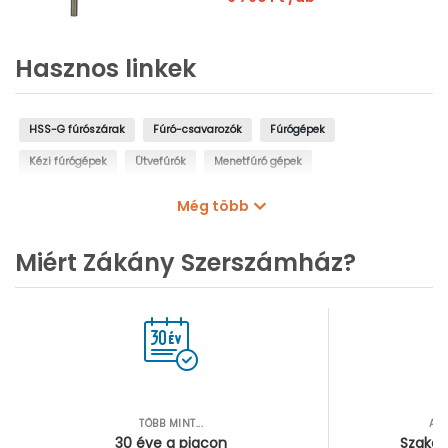
Hasznos linkek
HSS-G fúrószárak
Fúró-csavarozók
Fúrógépek
Kézi fúrógépek
Ütvefúrók
Menetfúró gépek
Oszlopos fúrógépek
Mágnestalpas fúrógépek
Még több
Sarokfúrók, kanyarfúrók
Gyémántfúrógépek
Miért Zákány Szerszámház?
TÖBB MINT...
AZ
30 éve a piacon
Szakér