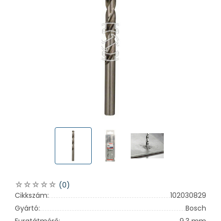
(0)
Cikkszám:
102030829
Gyártó:
Bosch
Furatátmérő:
9,3 mm