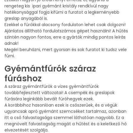
rengeteg kis ipari gyémánt kristály rendkívül nagy
hatékonysággal fogja kifúrni a furatot a legkeményebb
greslap anyagából is.
Ezekkel a fúrókkal alacsony fordulaton lehet csak dolgozni!
Ajánlatos állítható fordulatszámos gépet használni! A hűtés
szintén nagyon fontos, erre a gyártók mindig pontos leírás
adnak!
Megéri beruházni, mert gyorsan és sok furatot ki tudsz vele
fúrni.
Gyémántfúrók száraz
fúráshoz
A száraz gyémántfúrók a vizes gyémántfúrók
továbbfejlesztett változatai! A csempék és greslapok
fúrására leginkább bevált fúróhegyek ezek.
A korábbihoz hasonlóan ezek is csőszerűek, és a végük
ugyancsak apró gyémánt szemcséket tartalmaz, azonban
itt a cső falvastagsága szemmel láthatóan nagyobb. Ez a
megnövelt falvastagság magát a hűtést és a keletkező hő
elvezetését szolgálja.