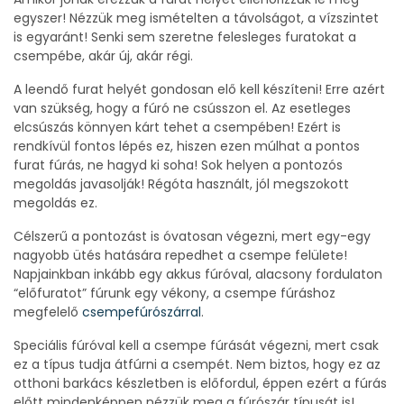
egyszer! Nézzük meg ismételten a távolságot, a vízszintet
is egyaránt! Senki sem szeretne felesleges furatokat a
csempébe, akár új, akár régi.
A leendő furat helyét gondosan elő kell készíteni! Erre azért
van szükség, hogy a fúró ne csússzon el. Az esetleges
elcsúszás könnyen kárt tehet a csempében! Ezért is
rendkívül fontos lépés ez, hiszen ezen múlhat a pontos
furat fúrás, ne hagyd ki soha! Sok helyen a pontozós
megoldás javasolják! Régóta használt, jól megszokott
megoldás ez.
Célszerű a pontozást is óvatosan végezni, mert egy-egy
nagyobb ütés hatására repedhet a csempe felülete!
Napjainkban inkább egy akkus fúróval, alacsony fordulaton
“előfuratot” fúrunk egy vékony, a csempe fúráshoz
megfelelő
csempefúrószárral
.
Speciális fúróval kell a csempe fúrását végezni, mert csak
ez a típus tudja átfúrni a csempét. Nem biztos, hogy ez az
otthoni barkács készletben is előfordul, éppen ezért a fúrás
előtt mindenképpen nézzük meg a fúrószár típusát is!