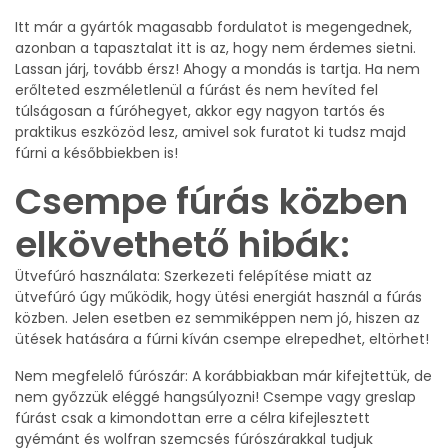
Itt már a gyártók magasabb fordulatot is megengednek,
azonban a tapasztalat itt is az, hogy nem érdemes sietni.
Lassan járj, tovább érsz! Ahogy a mondás is tartja. Ha nem
erőlteted eszméletlenül a fúrást és nem hevíted fel
túlságosan a fúróhegyet, akkor egy nagyon tartós és
praktikus eszközöd lesz, amivel sok furatot ki tudsz majd
fúrni a későbbiekben is!
Csempe fúrás közben
elkövethető hibák:
Ütvefúró használata: Szerkezeti felépítése miatt az
ütvefúró úgy működik, hogy ütési energiát használ a fúrás
közben. Jelen esetben ez semmiképpen nem jó, hiszen az
ütések hatására a fúrni kíván csempe elrepedhet, eltörhet!
Nem megfelelő fúrószár: A korábbiakban már kifejtettük, de
nem győzzük eléggé hangsúlyozni! Csempe vagy greslap
fúrást csak a kimondottan erre a célra kifejlesztett
gyémánt és wolfran szemcsés fúrószárakkal tudjuk