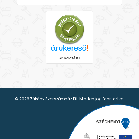
Árukereső.hu
© 2026 Zákány Szerszámház Kft. Minden jog fenntartva.