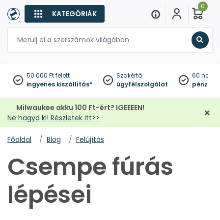
0
KATEGÓRIÁK
Keres
50 000 Ft felett
Szakértő
60 napo
ingyenes kiszállítás*
ügyfélszolgálat
pénzviss
Milwaukee akku 100 Ft-ért? IGEEEEN!
Ne hagyd ki! Részletek itt>>
Főoldal
Blog
Felújítás
Csempe fúrás
lépései