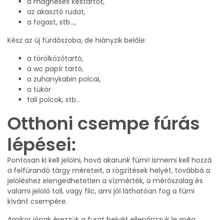
a mágneses késtartót,
az akasztó rudat,
a fogast, stb…,
Kész az új fürdőszoba, de hiányzik belőle:
a törölközőtartó,
a wc papír tartó,
a zuhanykabin polcai,
a tükör
fali polcok, stb…
Otthoni csempe fúrás
lépései:
Pontosan ki kell jelölni, hová akarunk fúrni! Ismerni kell hozzá
a felfúrandó tárgy méreteit, a rögzítések helyét, továbbá a
jelöléshez elengedhetetlen a vízmérték, a mérőszalag és
valami jelölő toll, vagy filc, ami jól láthatóan fog a fúrni
kívánt csempére.
Amikor jónak érezzük a furat helyét ellenőrizzük le még