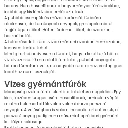
horony. Nem hasonlítanak a hagyományos fúrószárakhoz,
inkább egy kis lándzsára emlékeztetnek.
A puhább csempék és mázas kerámiák fúrására
alkalmasak, de keményebb anyagok, greslapok már el
fogják égetni őket. Hűteni érdemes őket, de szárazon is
használhatók.
A felforrósodott fúrót vízbe mártani azonban nem szabad,
könnyen tönkre teheti.
Mindig tartsd nedvesen a furatot, hogy a keletkező hőt a
víz elvezesse. 10 mm alatti furatokat, puhább anyagokat
bátran fúrhatunk vele, de nagyobb furatokhoz, vastag gres
lapokhoz nem lesznek jók.
Vizes gyémántfúrók
Manapság ezek a fúrók jelentik a tökéletes megoldást. Egy
kicsi, középen üreges csőre hasonlítanak, aminek a végét
mintha belemártották volna valami durva porszerű
anyagba. A valóságban is valami hasonló történt velük, a
porszerű anyag pedig nem más, mint apró ipari gyémánt
kristályok sokasága.
Ezekkel nagyon jó eredményt érhetsz el, ugyanis a