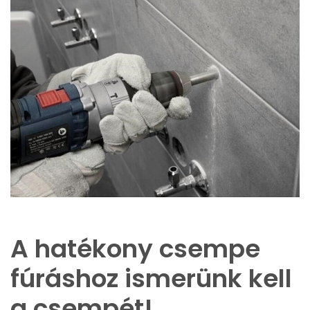
A hatékony csempe
fúráshoz ismerünk kell
a csempét!