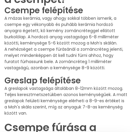
Csempe felépítése
A mázas kerámia, vagy ahogy sokkal többen ismerik, a
csempe egy vékonyabb és puhább kerámia hordozó
anyagra égetett, kő kemény zománcréteggel ellátott
burkolólap. A hordozó anyag vastagsága 6-8 milliméter
közötti, keménysége 5-6 között mozog a Moh’s skálán.
A nehézséget a csempe fúrásánál a zománcréteg jelenti,
melyet mindenképpen át kell tudni fúrni ahhoz, hogy
furatot fúrhassunk bele. A zománcréteg 1 milliméter
vastagságú, azonban a keménysége 8-9 közötti.
Greslap felépítése
A greslapok vastagsága általában 8-12mm között mozog.
Teljes keresztmetszetükben azonos keménységűek. A matt
greslapok felületi keménysége elérheti a 8-9-es értéket is
a Moh's skála szerint, míg az anyaguk 7-8-as keménység
között van.
Csempe fúrása a