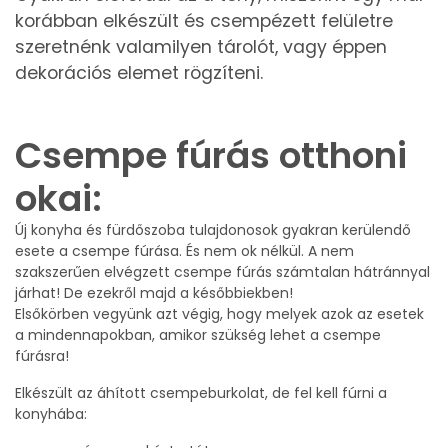
korábban elkészült és csempézett felületre
szeretnénk valamilyen tárolót, vagy éppen
dekorációs elemet rögzíteni.
Csempe fúrás otthoni
okai:
Új konyha és fürdőszoba tulajdonosok gyakran kerülendő
esete a csempe fúrása. És nem ok nélkül. A nem
szakszerűen elvégzett csempe fúrás számtalan hátránnyal
járhat! De ezekről majd a későbbiekben!
Elsőkörben vegyünk azt végig, hogy melyek azok az esetek
a mindennapokban, amikor szükség lehet a csempe
fúrásra!
Elkészült az áhított csempeburkolat, de fel kell fúrni a
konyhába: