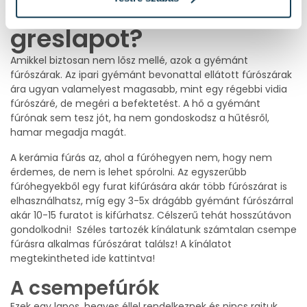
csempét és a
greslapot?
Amikkel biztosan nem lősz mellé, azok a gyémánt
fúrószárak. Az ipari gyémánt bevonattal ellátott fúrószárak
ára ugyan valamelyest magasabb, mint egy régebbi vidia
fúrószáré, de megéri a befektetést. A hő a gyémánt
fúrónak sem tesz jót, ha nem gondoskodsz a hűtésről,
hamar megadja magát.
A kerámia fúrás az, ahol a fúróhegyen nem, hogy nem
érdemes, de nem is lehet spórolni. Az egyszerűbb
fúróhegyekből egy furat kifúrására akár több fúrószárat is
elhasználhatsz, míg egy 3-5x drágább gyémánt fúrószárral
akár 10-15 furatot is kifúrhatsz. Célszerű tehát hosszútávon
gondolkodni! Széles tartozék kínálatunk számtalan csempe
fúrásra alkalmas fúrószárat találsz! A kínálatot
megtekintheted ide kattintva!
A csempefúrók
Ezek egy lapos, hegyes éllel rendelkeznek és nincs rajtuk