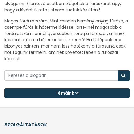
elvégezni! Ellenkező esetben elégetjük a fúrószárat úgy,
hogy a kívánt furatot el sem tudtuk készíteni!
Magas fordulatszám: Mint minden kemény anyag fúrása, a
csempe fúrás is hőtermelődéssel jár! Minél magasabb a
fordulatszám, annál gyorsabban forog a fúrószár, aminek
köszönhetően a hőtermelés is megnő! Ha túllépünk egy
bizonyos szinten, már nem lesz hatékony a fúrásunk, csak
hőt fogunk termelni, aminek következtében a fúrószár
károsul.
Témáink
SZOLGÁLTATÁSOK