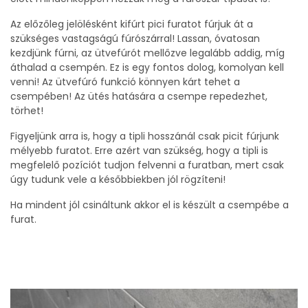
Az előzőleg jelölésként kifúrt pici furatot fúrjuk át a
szükséges vastagságú fúrószárral! Lassan, óvatosan
kezdjünk fúrni, az ütvefúrót mellőzve legalább addig, míg
áthalad a csempén. Ez is egy fontos dolog, komolyan kell
venni! Az ütvefúró funkció könnyen kárt tehet a
csempében! Az ütés hatására a csempe repedezhet,
törhet!
Figyeljünk arra is, hogy a tipli hosszánál csak picit fúrjunk
mélyebb furatot. Erre azért van szükség, hogy a tipli is
megfelelő pozíciót tudjon felvenni a furatban, mert csak
úgy tudunk vele a későbbiekben jól rögzíteni!
Ha mindent jól csináltunk akkor el is készült a csempébe a
furat.